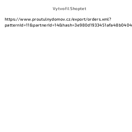
Vytvořil Shoptet
https://www.proutulnydomov.cz/export/orders.xml?
patternId=11&partnerId=14&hash=3e980d1933451afa48b040