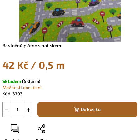
Bavlněné plátno s potiskem.
42 Kč
/ 0,5 m
Měrná
Skladem
(5 0,5 m)
cena:
Možnosti doručení
Kód:
3793
−
+
Do košíku