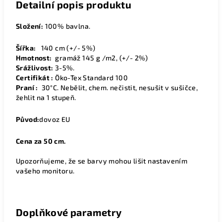
Detailní popis produktu
Složení:
100% bavlna.
Šířka:
14
0 cm (+/- 5%)
Hmotnost:
gramáž 145 g /m2, (+/- 2%)
Srážlivost:
3-5%.
Certifikát :
Öko-Tex Standard 100
Praní :
30°C. Nebělit, chem. nečistit, nesušit v sušičce,
žehlit na 1 stupeň.
Původ:
dovoz EU
Cena za 50 cm.
Upozorňujeme, že se barvy mohou lišit nastavením
vašeho monitoru.
Doplňkové parametry