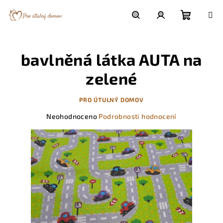
Přejít
na
obsah
Nákupn
Hledat
Přihlášení
bavlněná látka AUTA na
košík
zelené
PRO ÚTULNÝ DOMOV
Průměrné
Neohodnoceno
Podrobnosti hodnocení
hodnocení
produktu
je
0,0
z
5
hvězdiček.