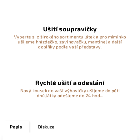
Ušití soupravičky
Vyberte si z širokého sortimentu látek a pro miminko
ušijeme hnízdečko, zavinovačku, mantinel a další
doplňky podle vaší představy.
Rychlé ušití a odeslání
Nový kousek do vaší výbavičky ušijeme do pěti
dnů,látky odešleme do 24 hod...
Popis
Diskuze