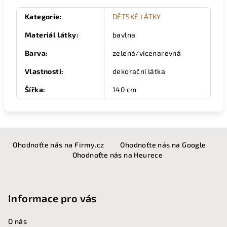
Kategorie
:
DĚTSKÉ LÁTKY
Materiál látky
:
bavlna
Barva
:
zelená/vícenarevná
Vlastnosti
:
dekorační látka
Šířka
:
140 cm
Z
Ohodnoťte nás na Firmy.cz
Ohodnoťte nás na Google
á
Ohodnoťte nás na Heurece
p
a
t
Informace pro vás
í
O nás