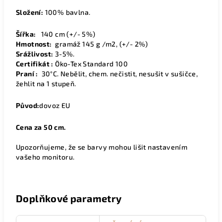
Složení:
100% bavlna.
Šířka:
14
0 cm (+/- 5%)
Hmotnost:
gramáž 145 g /m2, (+/- 2%)
Srážlivost:
3-5%.
Certifikát :
Öko-Tex Standard 100
Praní :
30°C. Nebělit, chem. nečistit, nesušit v sušičce,
žehlit na 1 stupeň.
Původ:
dovoz EU
Cena za 50 cm.
Upozorňujeme, že se barvy mohou lišit nastavením
vašeho monitoru.
Doplňkové parametry