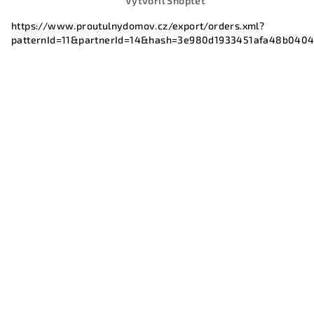
Vytvořil Shoptet
https://www.proutulnydomov.cz/export/orders.xml?
patternId=11&partnerId=14&hash=3e980d1933451afa48b040