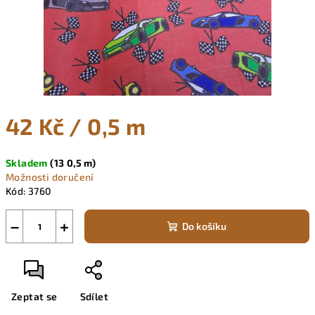
42 Kč
/ 0,5 m
Měrná
Skladem
(13 0,5 m)
cena:
Možnosti doručení
Kód:
3760
−
+
Do košíku
Zeptat se
Sdílet