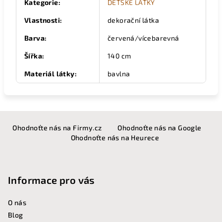
Kategorie
:
DĚTSKÉ LÁTKY
Vlastnosti
:
dekorační látka
Barva
:
červená/vícebarevná
Šířka
:
140 cm
Materiál látky
:
bavlna
Z
Ohodnoťte nás na Firmy.cz
Ohodnoťte nás na Google
á
Ohodnoťte nás na Heurece
p
a
t
Informace pro vás
í
O nás
Blog