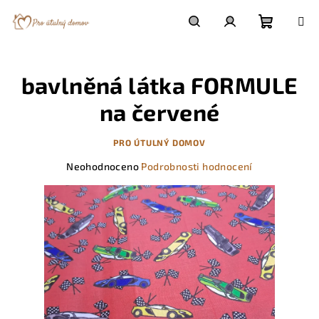
Přejít
na
obsah
Nákupn
Hledat
Přihlášení
bavlněná látka FORMULE
košík
na červené
PRO ÚTULNÝ DOMOV
Průměrné
Neohodnoceno
Podrobnosti hodnocení
hodnocení
produktu
je
0,0
z
5
hvězdiček.