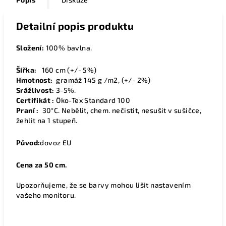
Detailní popis produktu
Složení:
100% bavlna.
Šířka:
160
cm (+/- 5%)
Hmotnost:
gramáž 145 g /m2, (+/- 2%)
Srážlivost:
3-5%.
Certifikát :
Öko-Tex Standard 100
Praní :
30°C. Nebělit, chem. nečistit, nesušit v sušičce,
žehlit na 1 stupeň.
Původ:
dovoz EU
Cena za 50 cm.
Upozorňujeme, že se barvy mohou lišit nastavením
vašeho monitoru.