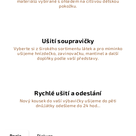
materiálů vybírané s ohledem na citlivou dětskou
pokožku.
Ušití soupravičky
Vyberte si z širokého sortimentu látek a pro miminko
ušijeme hnízdečko, zavinovačku, mantinel a další
doplňky podle vaší představy.
Rychlé ušití a odeslání
Nový kousek do vaší výbavičky ušijeme do pěti
dnů,látky odešleme do 24 hod...
Popis
Diskuze