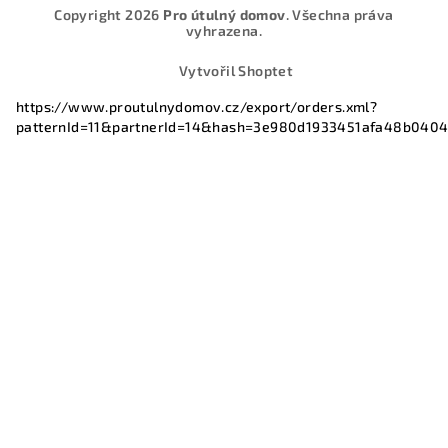
Copyright 2026
Pro útulný domov
. Všechna práva
vyhrazena.
Vytvořil Shoptet
https://www.proutulnydomov.cz/export/orders.xml?
patternId=11&partnerId=14&hash=3e980d1933451afa48b040