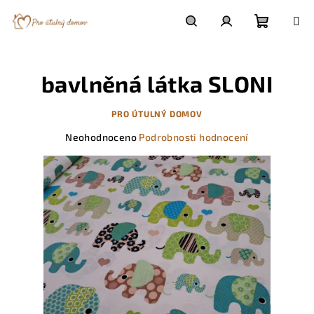
Přejít
na
obsah
Nákupn
Hledat
Přihlášení
bavlněná látka SLONI
košík
PRO ÚTULNÝ DOMOV
Průměrné
Neohodnoceno
Podrobnosti hodnocení
hodnocení
produktu
je
0,0
z
5
hvězdiček.