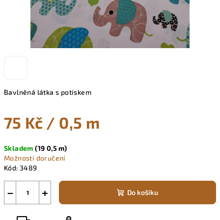
Bavlněná látka s potiskem
75 Kč
/ 0,5 m
Měrná
Skladem
(19 0,5 m)
cena:
Možnosti doručení
Kód:
3489
−
+
Do košíku