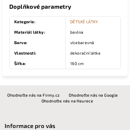
Doplňkové parametry
Kategorie
:
DĚTSKÉ LÁTKY
Materiál látky
:
bavlna
Barva
:
vícebarevná
Vlastnosti
:
dekorační látka
Šířka
:
160 cm
Z
Ohodnoťte nás na Firmy.cz
Ohodnoťte nás na Google
á
Ohodnoťte nás na Heurece
p
a
t
Informace pro vás
í