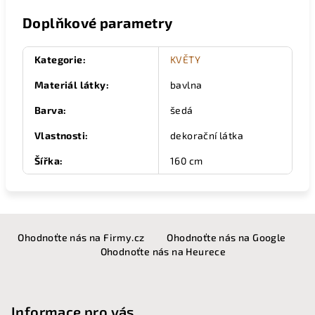
Doplňkové parametry
Kategorie
:
KVĚTY
Materiál látky
:
bavlna
Barva
:
šedá
Vlastnosti
:
dekorační látka
Šířka
:
160 cm
Z
Ohodnoťte nás na Firmy.cz
Ohodnoťte nás na Google
á
Ohodnoťte nás na Heurece
p
a
t
Informace pro vás