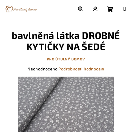
Přejít
na
obsah
Nákupn
Hledat
Přihlášení
bavlněná látka DROBNÉ
košík
KYTIČKY NA ŠEDÉ
PRO ÚTULNÝ DOMOV
Průměrné
Neohodnoceno
Podrobnosti hodnocení
hodnocení
produktu
je
0,0
z
5
hvězdiček.