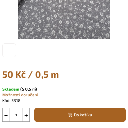
50 Kč
/ 0,5 m
Měrná
Skladem
(5 0,5 m)
cena:
Možnosti doručení
Kód:
3318
−
+
Do košíku