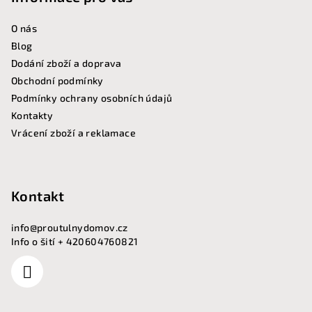
í
O nás
Blog
Dodání zboží a doprava
Obchodní podmínky
Podmínky ochrany osobních údajů
Kontakty
Vrácení zboží a reklamace
Kontakt
info
@
proutulnydomov.cz
Info o šití + 420604760821