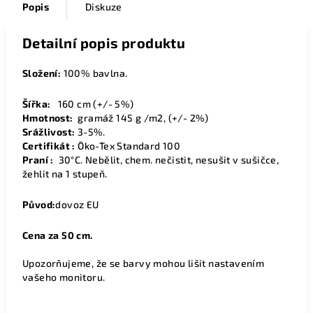
Popis
Diskuze
Detailní popis produktu
Složení:
100% bavlna.
Šířka:
160
cm (+/- 5%)
Hmotnost:
gramáž 145 g /m2, (+/- 2%)
Srážlivost:
3-5%.
Certifikát :
Öko-Tex Standard 100
Praní :
30°C. Nebělit, chem. nečistit, nesušit v sušičce,
žehlit na 1 stupeň.
Původ:
dovoz EU
Cena za 50 cm.
Upozorňujeme, že se barvy mohou lišit nastavením
vašeho monitoru.