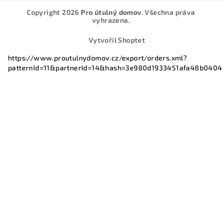
Copyright 2026
Pro útulný domov
. Všechna práva
vyhrazena.
Vytvořil Shoptet
https://www.proutulnydomov.cz/export/orders.xml?
patternId=11&partnerId=14&hash=3e980d1933451afa48b040