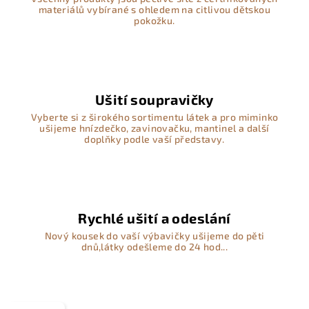
materiálů vybírané s ohledem na citlivou dětskou
pokožku.
Ušití soupravičky
Vyberte si z širokého sortimentu látek a pro miminko
ušijeme hnízdečko, zavinovačku, mantinel a další
doplňky podle vaší představy.
Rychlé ušití a odeslání
Nový kousek do vaší výbavičky ušijeme do pěti
dnů,látky odešleme do 24 hod...