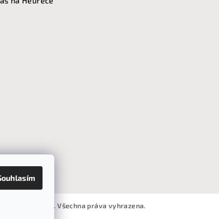
ás na Heurece
Souhlasím
ro útulný domov
. Všechna práva vyhrazena.