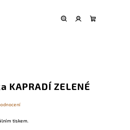
Hledat
Přihlášení
Nákupní
košík
ka KAPRADÍ ZELENÉ
hodnocení
álním tiskem.