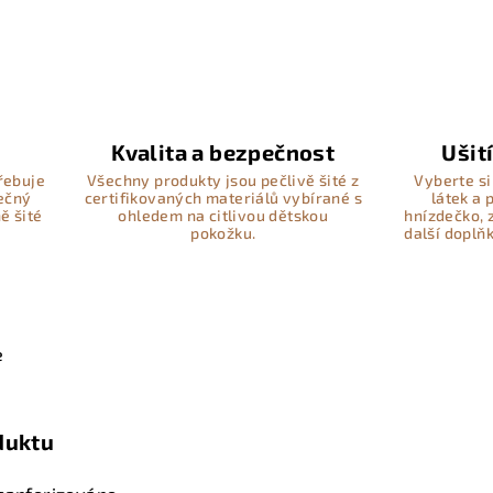
Kvalita a bezpečnost
Ušit
řebuje
Všechny produkty jsou pečlivě šité z
Vyberte si
pečný
certifikovaných materiálů vybírané s
látek a
ě šité
ohledem na citlivou dětskou
hnízdečko, 
pokožku.
další doplň
e
duktu