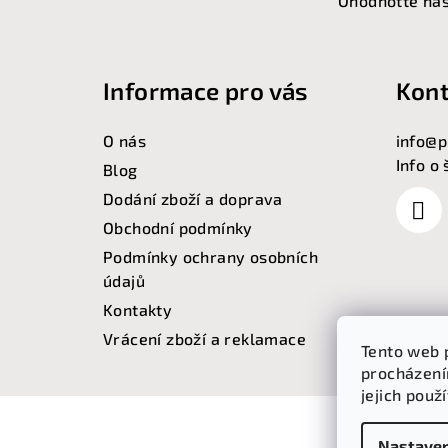
á
Ohodnoťte nás
p
a
Informace pro vás
Kont
t
O nás
info
@
p
í
Info o
Blog
Dodání zboží a doprava
Obchodní podmínky
Podmínky ochrany osobních
údajů
Kontakty
Vrácení zboží a reklamace
Tento web 
procházení
jejich použ
Nastaven