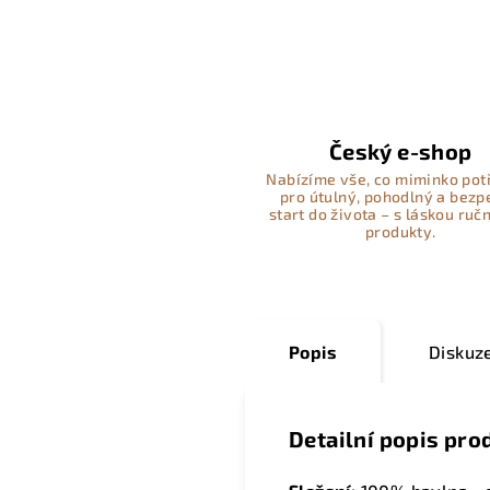
Český e-shop
Nabízíme vše, co miminko pot
pro útulný, pohodlný a bez
start do života – s láskou ručn
produkty.
Popis
Diskuz
Detailní popis pro