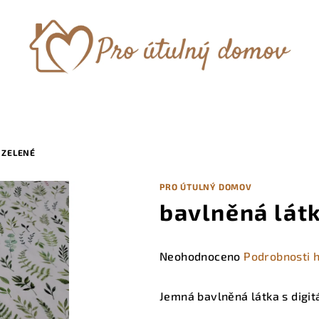
 ZELENÉ
PRO ÚTULNÝ DOMOV
bavlněná lát
Průměrné
Neohodnoceno
Podrobnosti 
hodnocení
produktu
Jemná bavlněná látka s digit
je