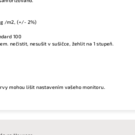
sanforizováno.
g /m2, (+/- 2%)
ndard 100
em. nečistit, nesušit v sušičce, žehlit na 1 stupeň.
rvy mohou lišit nastavením vašeho monitoru.