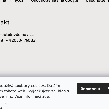
 na Firmy.cz
Ohodnoťte nás na Google
Ohodnoťte n
akt
routulnydomov.cz
 šití + 420604760821
používá soubory cookies. Dalším
Odmítnout
m tohoto webu vyjadřujete souhlas s
íváním.. Více informací
zde
.
Copyright 2026
P
í