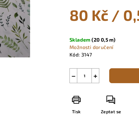
0,0
80 Kč
/ 0
z
5
hvězdiček.
Měrná
cena:
Skladem
(20 0,5 m)
Možnosti doručení
Kód:
3147
−
+
Tisk
Zeptat se