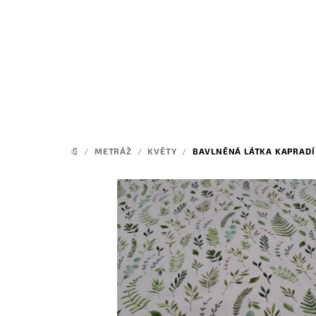
Přejít
na
obsah
/
METRÁŽ
/
KVĚTY
/
BAVLNĚNÁ LÁTKA KAPRADÍ
DOMŮ