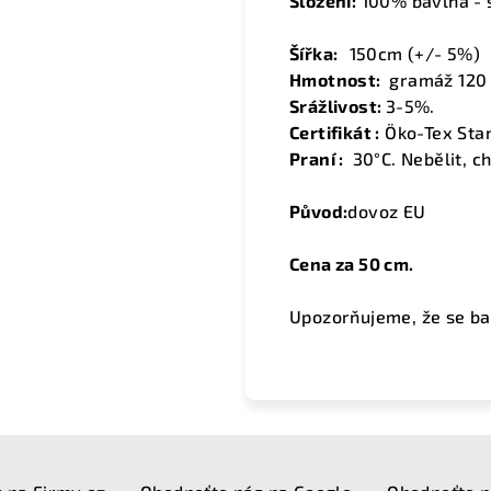
Složení:
100% bavlna - 
Šířka:
15
0cm (+/- 5%)
Hmotnost:
gramáž 120 
Srážlivost:
3-5%.
Certifikát :
Öko-Tex Sta
Praní :
30°C. Nebělit, ch
Původ:
dovoz EU
Cena za 50 cm.
Upozorňujeme, že se ba