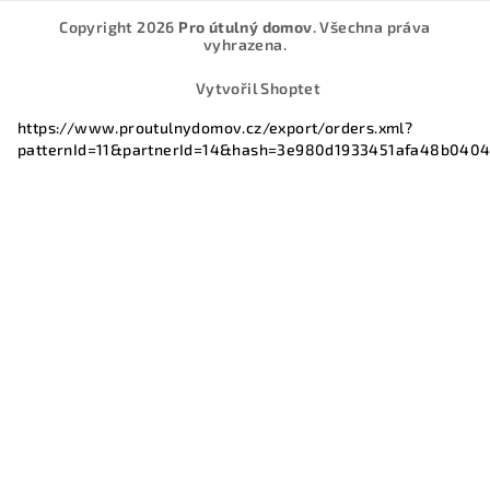
Copyright 2026
Pro útulný domov
. Všechna práva
vyhrazena.
Vytvořil Shoptet
https://www.proutulnydomov.cz/export/orders.xml?
patternId=11&partnerId=14&hash=3e980d1933451afa48b040