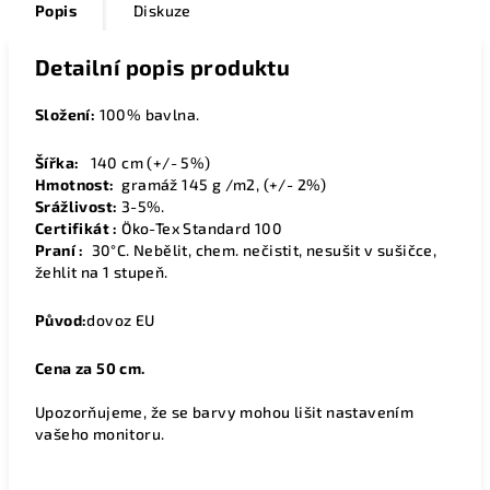
Popis
Diskuze
Detailní popis produktu
Složení:
100% bavlna.
Šířka:
140
cm (+/- 5%)
Hmotnost:
gramáž 145 g /m2, (+/- 2%)
Srážlivost:
3-5%.
Certifikát :
Öko-Tex Standard 100
Praní :
30°C. Nebělit, chem. nečistit, nesušit v sušičce,
žehlit na 1 stupeň.
Původ:
dovoz EU
Cena za 50 cm.
Upozorňujeme, že se barvy mohou lišit nastavením
vašeho monitoru.