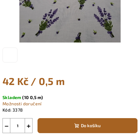
42 Kč
/ 0,5 m
Měrná
Skladem
(10 0,5 m)
cena:
Možnosti doručení
Kód:
3378
−
+
Do košíku