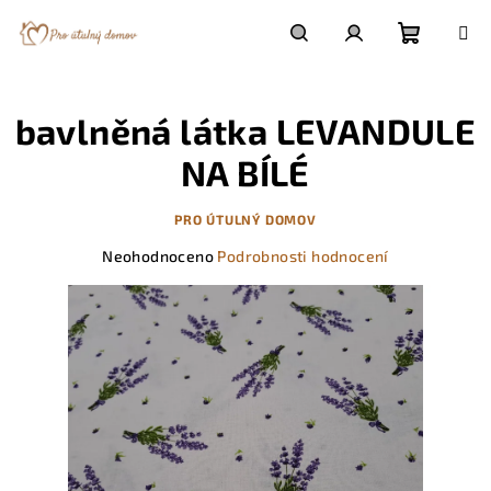
Přejít
na
obsah
Nákupn
Hledat
Přihlášení
bavlněná látka LEVANDULE
košík
NA BÍLÉ
PRO ÚTULNÝ DOMOV
Průměrné
Neohodnoceno
Podrobnosti hodnocení
hodnocení
produktu
je
0,0
z
5
hvězdiček.