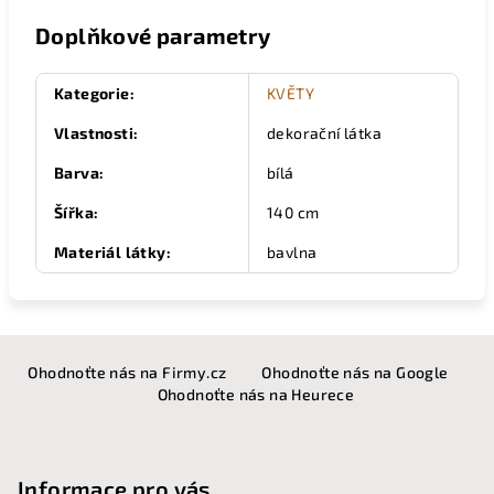
Doplňkové parametry
Kategorie
:
KVĚTY
Vlastnosti
:
dekorační látka
Barva
:
bílá
Šířka
:
140 cm
Materiál látky
:
bavlna
Z
Ohodnoťte nás na Firmy.cz
Ohodnoťte nás na Google
á
Ohodnoťte nás na Heurece
p
a
t
Informace pro vás