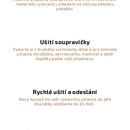
materiálů vybírané s ohledem na citlivou dětskou
pokožku.
Ušití soupravičky
Vyberte si z širokého sortimentu látek a pro miminko
ušijeme hnízdečko, zavinovačku, mantinel a další
doplňky podle vaší představy.
Rychlé ušití a odeslání
Nový kousek do vaší výbavičky ušijeme do pěti
dnů,látky odešleme do 24 hod...