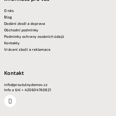
í
O nás
Blog
Dodání zboží a doprava
Obchodní podmínky
Podmínky ochrany osobních údajů
Kontakty
Vrácení zboží a reklamace
Kontakt
info
@
proutulnydomov.cz
Info o šití + 420604760821