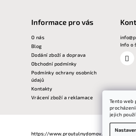
p
a
Informace pro vás
Kont
t
O nás
info
@
p
í
Info o
Blog
Dodání zboží a doprava
Obchodní podmínky
Podmínky ochrany osobních
údajů
Kontakty
Vrácení zboží a reklamace
Tento web 
procházení
jejich použ
Nastaven
https://www.proutulnydomov.cz/export/ord