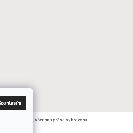
Souhlasím
ro útulný domov
. Všechna práva vyhrazena.