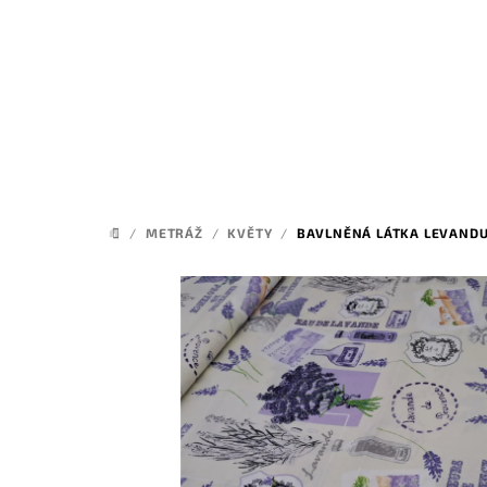
Přejít
na
obsah
/
METRÁŽ
/
KVĚTY
/
BAVLNĚNÁ LÁTKA LEVANDU
DOMŮ