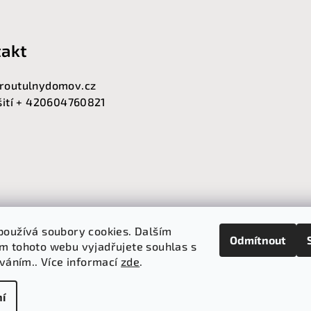
akt
routulnydomov.cz
 šití + 420604760821
používá soubory cookies. Dalším
Odmítnout
m tohoto webu vyjadřujete souhlas s
íváním.. Více informací
zde
.
Copyright 2026
P
í
ers.xml?