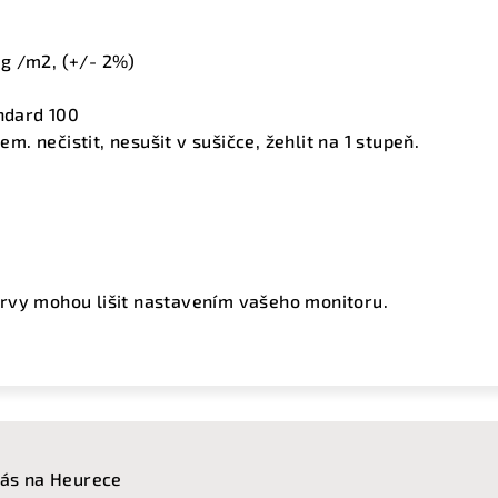
)
g /m2, (+/- 2%)
ndard 100
em. nečistit, nesušit v sušičce, žehlit na 1 stupeň.
rvy mohou lišit nastavením vašeho monitoru.
ás na Heurece