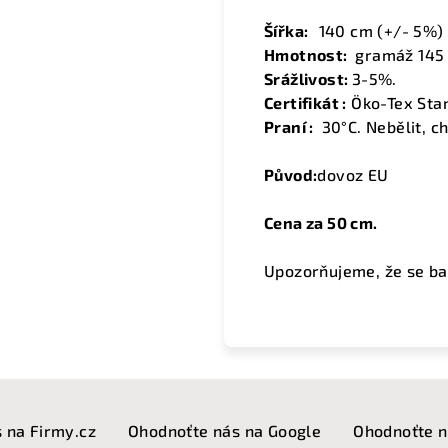
Šířka:
140
cm (+/- 5%
Hmotnost:
gramáž 145 
Srážlivost:
3-5%.
Certifikát :
Öko-Tex Sta
Praní :
30°C. Nebělit, ch
Původ:
dovoz EU
Cena za 50 cm.
Upozorňujeme, že se ba
 na Firmy.cz
Ohodnoťte nás na Google
Ohodnoťte n