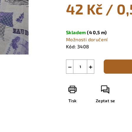
42 Kč
/ 0
je
0,0
z
Měrná
5
cena:
Skladem
(4 0,5 m)
hvězdiček.
Možnosti doručení
Kód:
3408
−
+
Tisk
Zeptat se