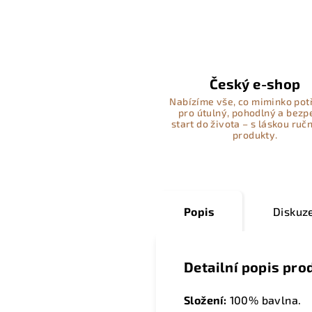
Český e-shop
Nabízíme vše, co miminko pot
pro útulný, pohodlný a bez
start do života – s láskou ručn
produkty.
Popis
Diskuz
Detailní popis pro
Složení:
100% bavlna.