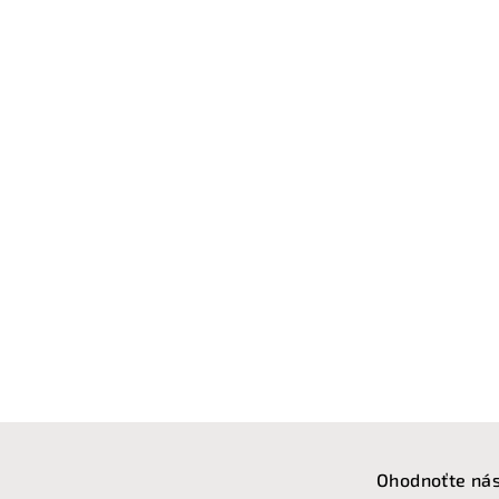
Z
á
Ohodnoťte nás