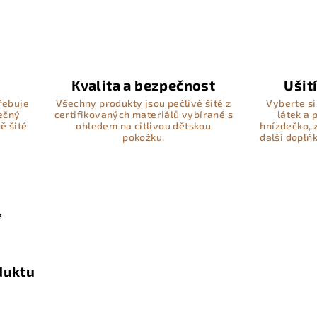
Kvalita a bezpečnost
Ušit
řebuje
Všechny produkty jsou pečlivě šité z
Vyberte si
pečný
certifikovaných materiálů vybírané s
látek a
ě šité
ohledem na citlivou dětskou
hnízdečko, 
pokožku.
další doplň
e
duktu