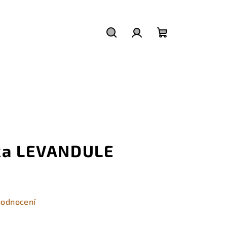
Hledat
Přihlášení
Nákupní
košík
tka LEVANDULE
hodnocení