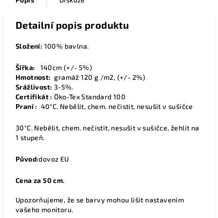
Detailní popis produktu
Složení:
100% bavlna.
Šířka:
14
0cm (+/- 5%)
Hmotnost:
gramáž 120 g /m2, (+/- 2%)
Srážlivost:
3-5%.
Certifikát :
Öko-Tex Standard 100
Praní :
40°C. Nebělit, chem. nečistit, nesušit v sušičce
30°C. Nebělit, chem. nečistit, nesušit v sušičce, žehlit na
1 stupeň.
Původ:
dovoz EU
Cena za 50 cm.
Upozorňujeme, že se barvy mohou lišit nastavením
vašeho monitoru.