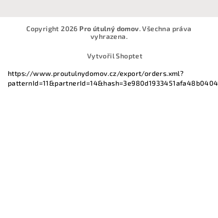
Copyright 2026
Pro útulný domov
. Všechna práva
vyhrazena.
Vytvořil Shoptet
https://www.proutulnydomov.cz/export/orders.xml?
patternId=11&partnerId=14&hash=3e980d1933451afa48b040