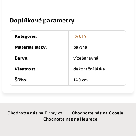
Doplňkové parametry
Kategorie
:
KVĚTY
Materiál látky
:
bavlna
Barva
:
vícebarevná
Vlastnosti
:
dekorační látka
Šířka
:
140 cm
Z
Ohodnoťte nás na Firmy.cz
Ohodnoťte nás na Google
á
Ohodnoťte nás na Heurece
p
a