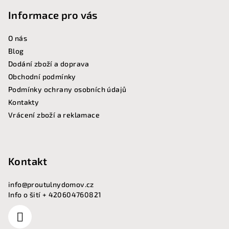
t
Informace pro vás
í
O nás
Blog
Dodání zboží a doprava
Obchodní podmínky
Podmínky ochrany osobních údajů
Kontakty
Vrácení zboží a reklamace
Kontakt
info
@
proutulnydomov.cz
Info o šití + 420604760821