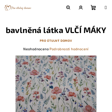
Přejít
na
obsah
Nákupn
Hledat
Přihlášení
bavlněná látka VLČÍ MÁKY
košík
PRO ÚTULNÝ DOMOV
Průměrné
Neohodnoceno
Podrobnosti hodnocení
hodnocení
produktu
je
0,0
z
5
hvězdiček.