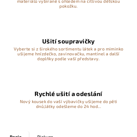
materiálů vybírané s ohledem na citlivou dětskou
pokožku.
Ušití soupravičky
Vyberte si z širokého sortimentu látek a pro miminko
ušijeme hnízdečko, zavinovačku, mantinel a další
doplňky podle vaší představy.
Rychlé ušití a odeslání
Nový kousek do vaší výbavičky ušijeme do pěti
dnů,látky odešleme do 24 hod...
Popis
Diskuze