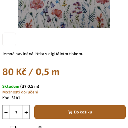
Jemná bavlněná látka s digitálním tiskem.
80 Kč
/ 0,5 m
Měrná
Skladem
(37 0,5 m)
cena:
Možnosti doručení
Kód:
3141
−
+
Do košíku