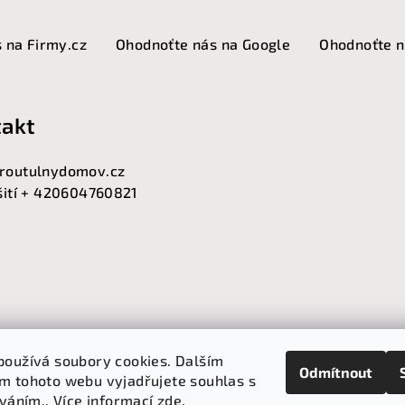
 na Firmy.cz
Ohodnoťte nás na Google
Ohodnoťte n
akt
routulnydomov.cz
 šití + 420604760821
používá soubory cookies. Dalším
Odmítnout
m tohoto webu vyjadřujete souhlas s
íváním.. Více informací
zde
.