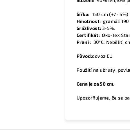
Složení:
90% len,10% po
Šířka:
15
0 cm (+/- 5%)
Hmotnost:
gramáž 190 
Srážlivost:
3-5%.
Certifikát :
Öko-Tex Sta
Praní :
30°C. Nebělit, ch
Původ:
dovoz EU
Použití na ubrusy, povl
Cena je za 50 cm.
Upozorňujeme, že se ba