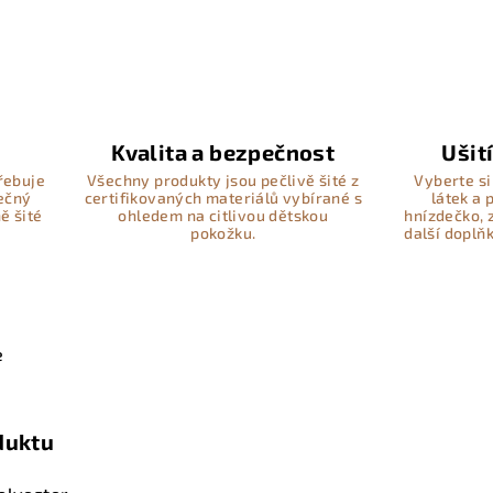
Kvalita a bezpečnost
Ušit
řebuje
Všechny produkty jsou pečlivě šité z
Vyberte si
pečný
certifikovaných materiálů vybírané s
látek a
ě šité
ohledem na citlivou dětskou
hnízdečko, 
pokožku.
další doplň
e
duktu