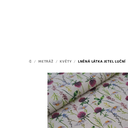
Přejít
na
obsah
/
METRÁŽ
/
KVĚTY
/
LNĚNÁ LÁTKA JETEL LUČNÍ
DOMŮ