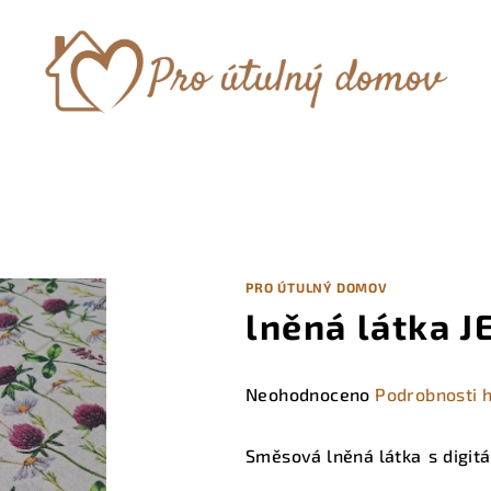
PRO ÚTULNÝ DOMOV
lněná látka J
Průměrné
Neohodnoceno
Podrobnosti 
hodnocení
produktu
Směsová lněná látka
s digit
je