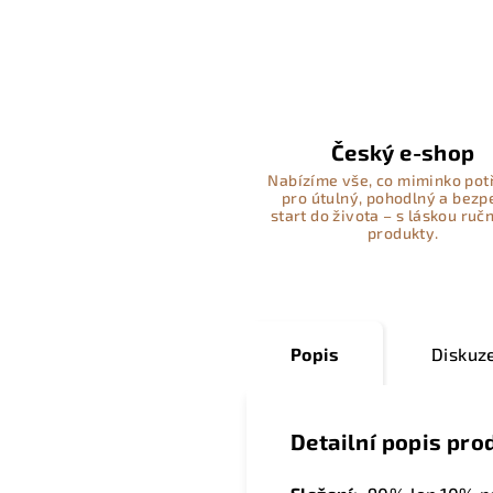
Český e-shop
Nabízíme vše, co miminko pot
pro útulný, pohodlný a bez
start do života – s láskou ručn
produkty.
Popis
Diskuz
Detailní popis pro