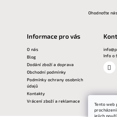
Z
á
Ohodnoťte nás
p
a
Informace pro vás
Kont
t
O nás
info
@
p
í
Info o
Blog
Dodání zboží a doprava
Obchodní podmínky
Podmínky ochrany osobních
údajů
Kontakty
Vrácení zboží a reklamace
Tento web 
procházení
jejich použ