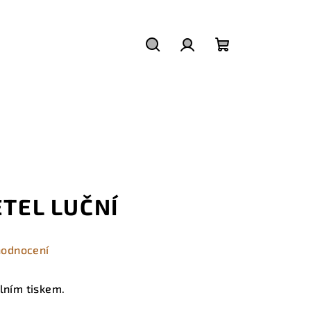
Hledat
Přihlášení
Nákupní
košík
ETEL LUČNÍ
hodnocení
álním tiskem.