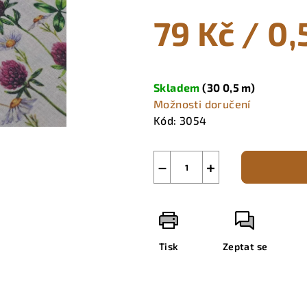
0,0
79 Kč
/ 0,
z
5
hvězdiček.
Měrná
cena:
Skladem
(30 0,5 m)
Možnosti doručení
Kód:
3054
−
+
Tisk
Zeptat se