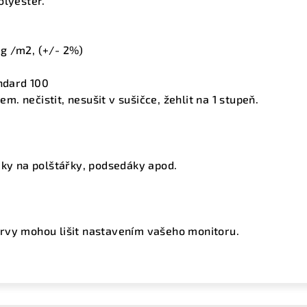
lyester.
g /m2, (+/- 2%)
ndard 100
em. nečistit, nesušit v sušičce, žehlit na 1 stupeň.
aky na polštářky, podsedáky apod.
rvy mohou lišit nastavením vašeho monitoru.