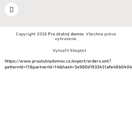
Copyright 2026
Pro útulný domov
. Všechna práva
vyhrazena.
Vytvořil Shoptet
https://www.proutulnydomov.cz/export/orders.xml?
patternId=11&partnerId=14&hash=3e980d1933451afa48b040