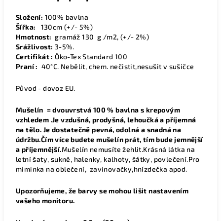
Složení:
100% bavlna
Šířka:
13
0cm (+/- 5%)
Hmotnost:
gramáž 130 g /m2, (+/- 2%)
Srážlivost:
3-5%.
Certifikát :
Öko-Tex Standard 100
Praní :
40°C. Nebělit, chem. nečistit,nesušit v sušičce
Původ - dovoz EU.
Mušelín = dvouvrstvá 100 % bavlna s krepovým
vzhledem .Je vzdušná, prodyšná, lehoučká a příjemná
na tělo. Je dostatečně pevná, odolná a snadná na
údržbu.Čím více budete mušelín prát, tím bude jemnější
a příjemnější.
Mušelín nemusíte žehlit.Krásná látka na
letní šaty, sukně, halenky, kalhoty, šátky, povlečení.Pro
miminka na oblečení, zavinovačky,hnízdečka apod.
Upozorňujeme, že barvy se mohou lišit nastavením
vašeho monitoru.