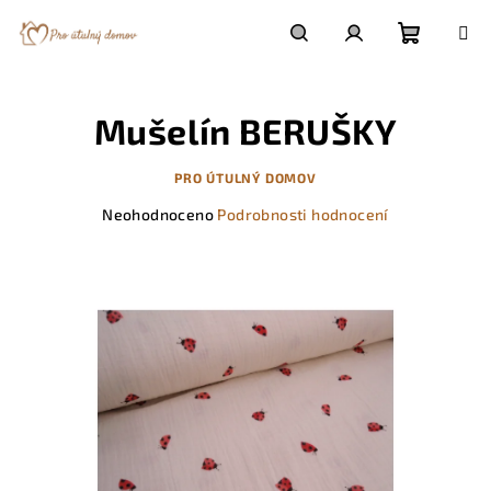
Přejít
na
obsah
Nákupn
Hledat
Přihlášení
Mušelín BERUŠKY
košík
PRO ÚTULNÝ DOMOV
Průměrné
Neohodnoceno
Podrobnosti hodnocení
hodnocení
produktu
je
0,0
z
5
hvězdiček.