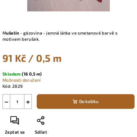
M
ušelín
- gázovina - jemná látka ve smetanové barvě s
motivem berušek.
91 Kč
/ 0,5 m
Měrná
Skladem
(16 0,5 m)
cena:
Možnosti doručení
Kód:
2829
−
+
Do košíku
Zeptat se
Sdílet