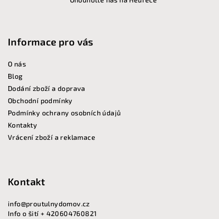
p
a
t
Informace pro vás
í
O nás
Blog
Dodání zboží a doprava
Obchodní podmínky
Podmínky ochrany osobních údajů
Kontakty
Vrácení zboží a reklamace
Kontakt
info
@
proutulnydomov.cz
Info o šití + 420604760821