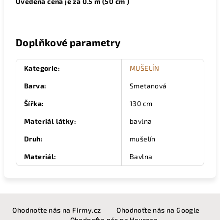
Uvedená cena je za 0.5 m (50 cm )
Doplňkové parametry
Kategorie
:
MUŠELÍN
Barva
:
Smetanová
Šířka
:
130 cm
Materiál látky
:
bavlna
Druh
:
mušelín
Materiál
:
Bavlna
Z
Ohodnoťte nás na Firmy.cz
Ohodnoťte nás na Google
á
Ohodnoťte nás na Heurece