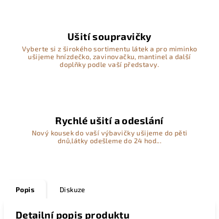
Ušití soupravičky
Vyberte si z širokého sortimentu látek a pro miminko
ušijeme hnízdečko, zavinovačku, mantinel a další
doplňky podle vaší představy.
Rychlé ušití a odeslání
Nový kousek do vaší výbavičky ušijeme do pěti
dnů,látky odešleme do 24 hod...
Popis
Diskuze
Detailní popis produktu