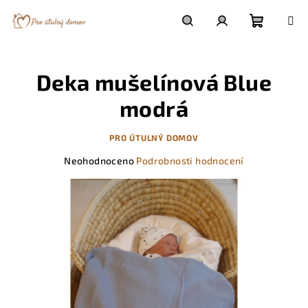
Přejít
na
obsah
Nákupn
Hledat
Přihlášení
Deka mušelínová Blue
košík
modrá
PRO ÚTULNÝ DOMOV
Průměrné
Neohodnoceno
Podrobnosti hodnocení
hodnocení
produktu
je
0,0
z
5
hvězdiček.