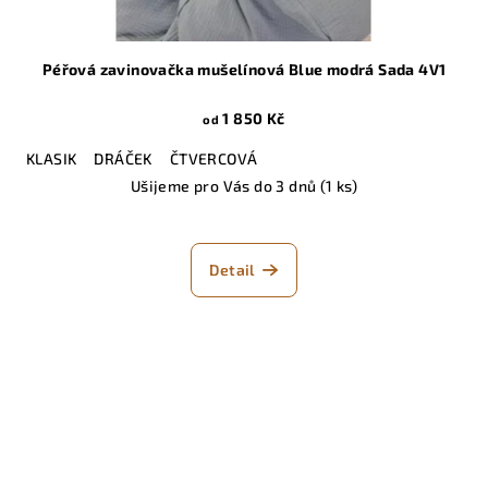
Péřová zavinovačka mušelínová Blue modrá Sada 4V1
1 850 Kč
od
KLASIK
DRÁČEK
ČTVERCOVÁ
Ušijeme pro Vás do 3 dnů
(1 ks)
Detail