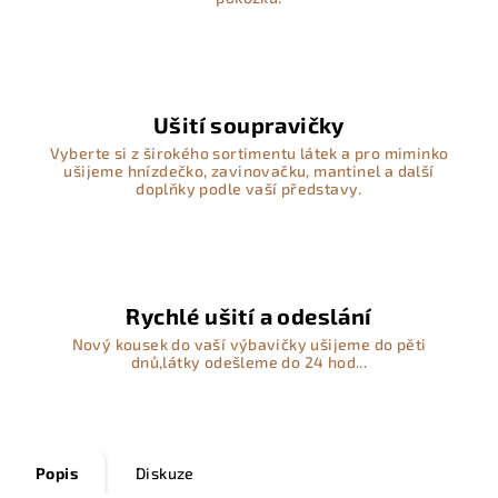
Ušití soupravičky
Vyberte si z širokého sortimentu látek a pro miminko
ušijeme hnízdečko, zavinovačku, mantinel a další
doplňky podle vaší představy.
Rychlé ušití a odeslání
Nový kousek do vaší výbavičky ušijeme do pěti
dnů,látky odešleme do 24 hod...
Popis
Diskuze