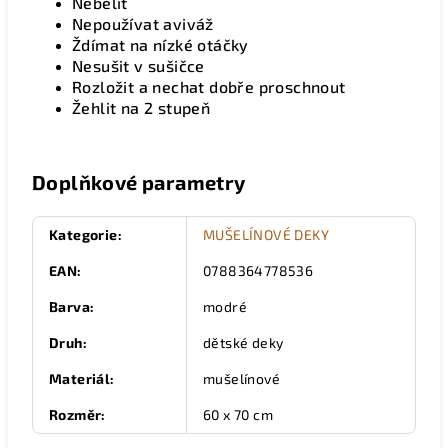
Nebělit
Nepoužívat aviváž
Ždímat na nízké otáčky
Nesušit v sušičce
Rozložit a nechat dobře proschnout
Žehlit na 2 stupeň
Doplňkové parametry
Kategorie
:
MUŠELÍNOVÉ DEKY
EAN
:
0788364778536
Barva
:
modré
Druh
:
dětské deky
Materiál
:
mušelínové
Rozměr
:
60 x 70 cm