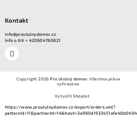
Kontakt
info
@
proutulnydomov.cz
Info o šití + 420604760821
Copyright 2026
Pro útulný domov
. Všechna práva
vyhrazena.
Vytvořil Shoptet
https://www.proutulnydomov.cz/export/orders.xml?
patternId=11&partnerId=14&hash=3e980d1933451afa48b040