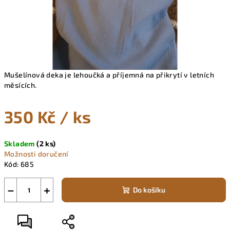
Mušelínová deka je lehoučká a příjemná na přikrytí v letních
měsících.
350 Kč
/ ks
Měrná
Skladem
(2 ks)
cena:
Možnosti doručení
Kód:
685
−
+
Do košíku