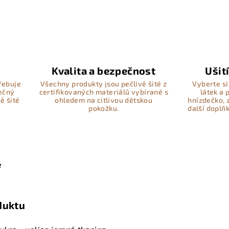
Kvalita a bezpečnost
Ušit
řebuje
Všechny produkty jsou pečlivě šité z
Vyberte si
pečný
certifikovaných materiálů vybírané s
látek a
ě šité
ohledem na citlivou dětskou
hnízdečko, 
pokožku.
další doplň
e
duktu