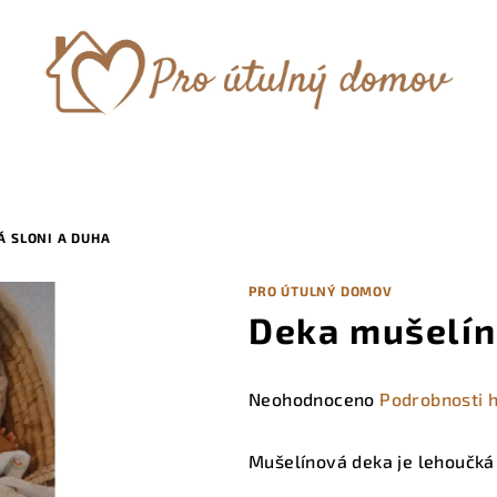
 SLONI A DUHA
PRO ÚTULNÝ DOMOV
Deka mušelín
Průměrné
Neohodnoceno
Podrobnosti 
hodnocení
produktu
Mušelínová deka je lehoučká a
je