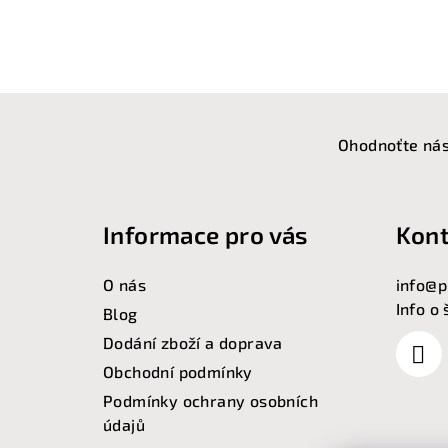
Z
á
Ohodnoťte nás
p
a
Informace pro vás
Kont
t
O nás
info
@
p
í
Info o
Blog
Dodání zboží a doprava
Obchodní podmínky
Podmínky ochrany osobních
údajů