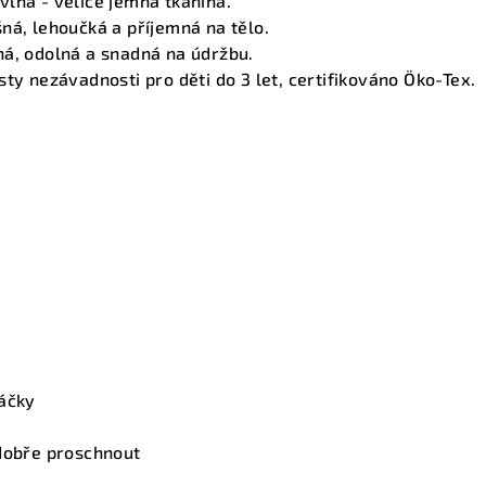
lna - velice jemná tkanina.
ná, lehoučká a příjemná na tělo.
ná, odolná a snadná na údržbu.
sty nezávadnosti pro děti do 3 let, certifikováno Öko-Tex.
táčky
 dobře proschnout