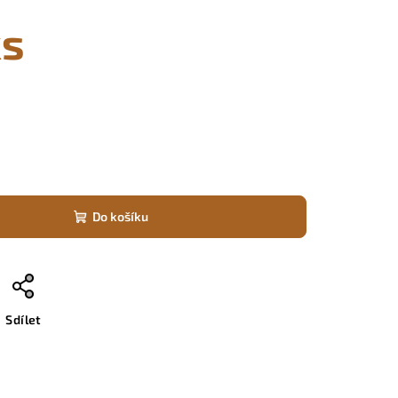
ks
Do košíku
Sdílet