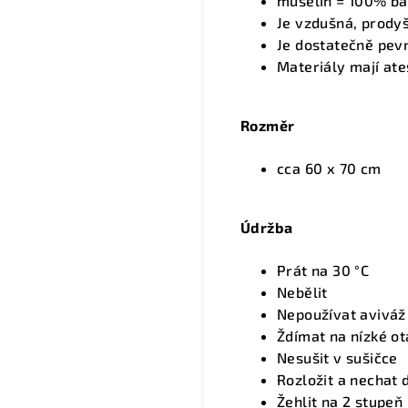
mušelín = 100% bav
Je vzdušná, prodyš
Je dostatečně pev
Materiály mají ate
Rozměr
cca 60 x 70 cm
Údržba
Prát na 30 °C
Nebělit
Nepoužívat aviváž
Ždímat na nízké o
Nesušit v sušičce
Rozložit a nechat
Žehlit na 2 stupeň