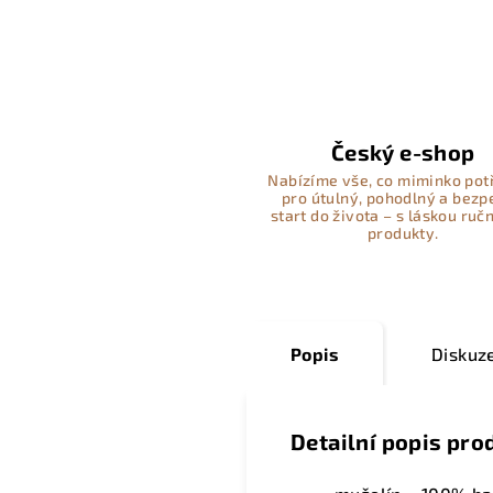
Český e-shop
Nabízíme vše, co miminko pot
pro útulný, pohodlný a bez
start do života – s láskou ručn
produkty.
Popis
Diskuz
Detailní popis pro