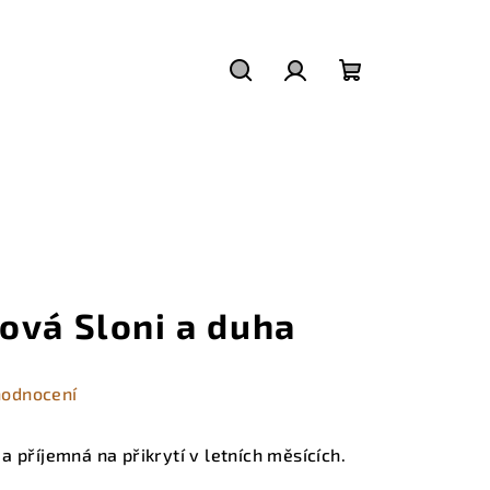
Hledat
Přihlášení
Nákupní
košík
ová Sloni a duha
hodnocení
 příjemná na přikrytí v letních měsících.