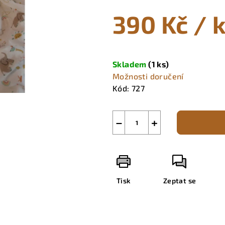
0,0
390 Kč
/ 
z
5
hvězdiček.
Měrná
cena:
Skladem
(1 ks)
Možnosti doručení
Kód:
727
−
+
Tisk
Zeptat se