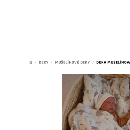
Přejít
na
obsah
/
DEKY
/
MUŠELÍNOVÉ DEKY
/
DEKA MUŠELÍNOVÁ
DOMŮ