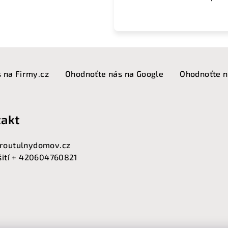
 na Firmy.cz
Ohodnoťte nás na Google
Ohodnoťte n
akt
routulnydomov.cz
 šití + 420604760821