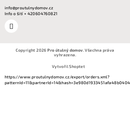
info
@
proutulnydomov.cz
Info o šití + 420604760821
Copyright 2026
Pro útulný domov
. Všechna práva
vyhrazena.
Vytvořil Shoptet
https://www.proutulnydomov.cz/export/orders.xml?
patternId=11&partnerId=14&hash=3e980d1933451afa48b040