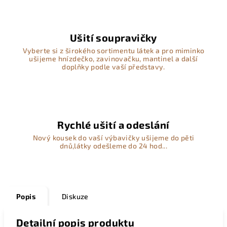
Ušití soupravičky
Vyberte si z širokého sortimentu látek a pro miminko
ušijeme hnízdečko, zavinovačku, mantinel a další
doplňky podle vaší představy.
Rychlé ušití a odeslání
Nový kousek do vaší výbavičky ušijeme do pěti
dnů,látky odešleme do 24 hod...
Popis
Diskuze
Detailní popis produktu