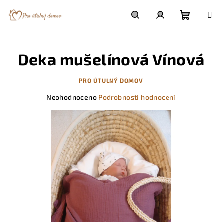
Přejít
na
obsah
Nákupn
Hledat
Přihlášení
Deka mušelínová Vínová
košík
PRO ÚTULNÝ DOMOV
Průměrné
Neohodnoceno
Podrobnosti hodnocení
hodnocení
produktu
je
0,0
z
5
hvězdiček.