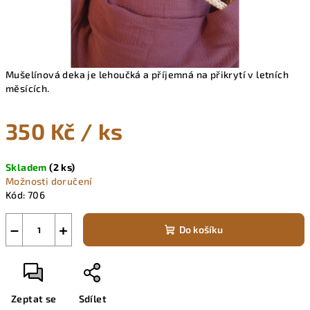
Mušelínová deka je lehoučká a příjemná na přikrytí v letních
měsících.
350 Kč
/ ks
Měrná
Skladem
(2 ks)
cena:
Možnosti doručení
Kód:
706
−
+
Do košíku
Zeptat se
Sdílet