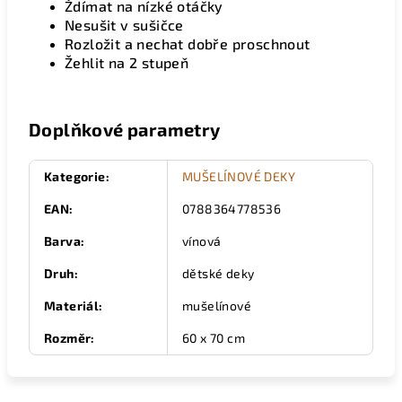
Ždímat na nízké otáčky
Nesušit v sušičce
Rozložit a nechat dobře proschnout
Žehlit na 2 stupeň
Doplňkové parametry
Kategorie
:
MUŠELÍNOVÉ DEKY
EAN
:
0788364778536
Barva
:
vínová
Druh
:
dětské deky
Materiál
:
mušelínové
Rozměr
:
60 x 70 cm