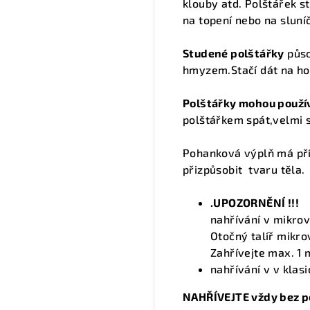
klouby atd.
Polštářek st
na topení nebo na sluní
Studené polštářky
půso
hmyzem.Stačí dát na hod
Polštářky mohou použív
polštářkem spát,velmi si
Pohanková výplň má pří
přizpůsobit tvaru těla.
.UPOZORNĚNÍ !!!
nahřívání v mikrov
Otočný talíř mikro
Zahřívejte max. 1 
nahřívání v v klasi
NAHŘÍVEJTE vždy bez po