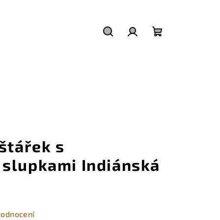
Hledat
Přihlášení
Nákupní
košík
štářek s
slupkami Indiánská
hodnocení