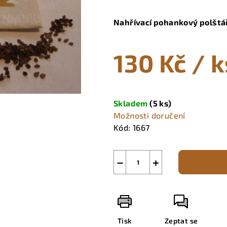
hodnocení
produktu
Nahřívací pohankový polštá
je
0,0
130 Kč
/ k
z
5
hvězdiček.
Měrná
cena:
Skladem
(5 ks)
Možnosti doručení
Kód:
1667
−
+
Tisk
Zeptat se