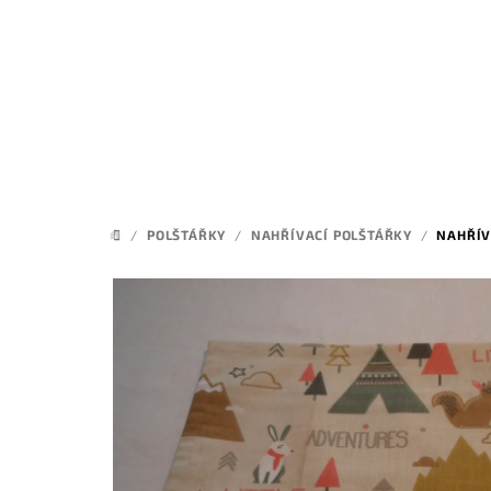
Přejít
na
obsah
/
POLŠTÁŘKY
/
NAHŘÍVACÍ POLŠTÁŘKY
/
NAHŘÍV
DOMŮ