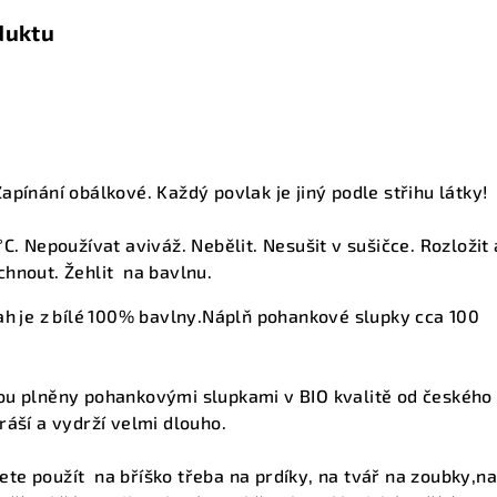
duktu
m
apínání obálkové. Každý povlak je jiný podle střihu látky!
°C.
Nepoužívat aviváž.
Nebělit.
Nesušit v sušičce.
Rozložit 
chnout.
Žehlit na bavlnu.
ah
je z
bílé
100% bavlny.Náplň pohankové slupky cca 100
sou plněny pohankovými slupkami v BIO kvalitě od českého
ráší a vydrží velmi dlouho.
te použít na bříško třeba na prdíky, na tvář na zoubky,n