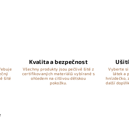
Kvalita a bezpečnost
Ušit
řebuje
Všechny produkty jsou pečlivě šité z
Vyberte si
pečný
certifikovaných materiálů vybírané s
látek a
ě šité
ohledem na citlivou dětskou
hnízdečko, 
pokožku.
další doplň
e