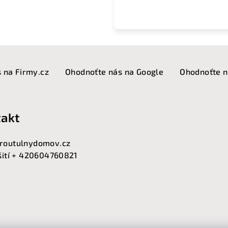
 na Firmy.cz
Ohodnoťte nás na Google
Ohodnoťte n
akt
routulnydomov.cz
 šití + 420604760821