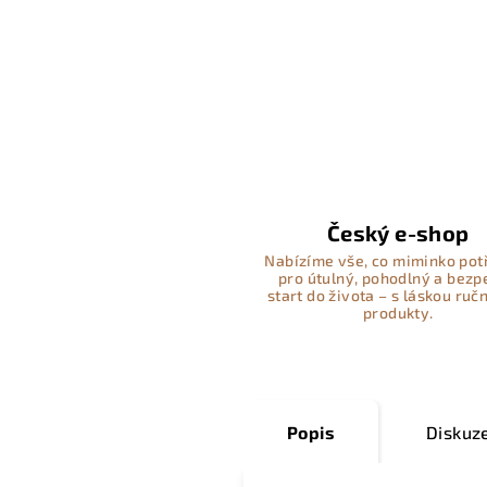
Český e-shop
Nabízíme vše, co miminko pot
pro útulný, pohodlný a bez
start do života – s láskou ručn
produkty.
Popis
Diskuz