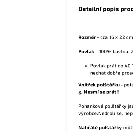
Detailní popis pro
Rozměr -
cca 16 x 22 c
Povlak
- 100% bavlna. Z
Povlak
prát do 40 
nechat dobře pros
Vnitřek polštářku -
pot
g.
Nesmí se prát!!
Pohankové p
olštářky j
výrobce.Nedrolí se, nep
Nahřáté polštářky
může