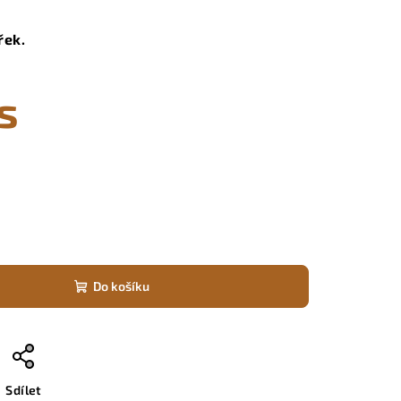
řek.
s
Do košíku
Sdílet