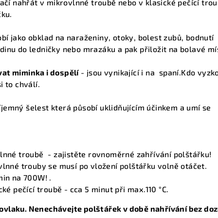
ačí nahřát v mikrovlnné troubě nebo v klasické pečící trou
čku.
bí jako obklad na naraženiny, otoky, bolest zubů, bodnutí
inu do ledničky nebo mrazáku a pak přiložit na bolavé mí
at miminka i dospělí
- jsou vynikající i na spaní.Kdo vyzk
 to chválí.
jemný šelest která působí uklidňujícím účinkem a umí se
lnné troubě - zajistěte rovnoměrné zahřívání polštářku!
vlnné trouby se musí po vložení polštářku volně otáčet.
min na 700W! .
cké pečící troubě - cca 5 minut při max.110 °C.
vlaku. Nenechávejte polštářek v době nahřívání bez doz