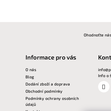
Z
á
Ohodnoťte nás
p
a
Informace pro vás
Kont
t
O nás
info
@
p
í
Info o
Blog
Dodání zboží a doprava
Obchodní podmínky
Podmínky ochrany osobních
údajů