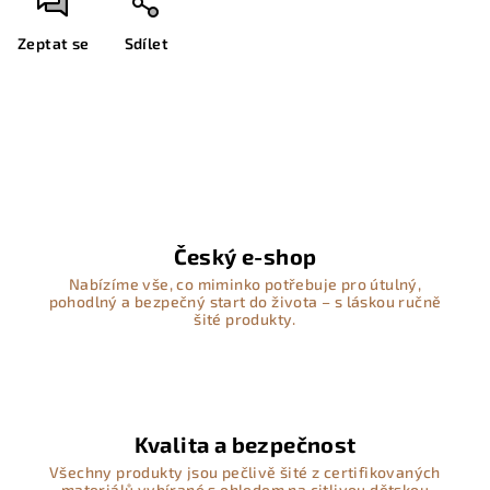
Zeptat se
Sdílet
Český e-shop
Nabízíme vše, co miminko potřebuje pro útulný,
pohodlný a bezpečný start do života – s láskou ručně
šité produkty.
Kvalita a bezpečnost
Všechny produkty jsou pečlivě šité z certifikovaných
materiálů vybírané s ohledem na citlivou dětskou