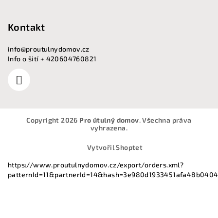
Kontakt
info
@
proutulnydomov.cz
Info o šití + 420604760821
Copyright 2026
Pro útulný domov
. Všechna práva
vyhrazena.
Vytvořil Shoptet
https://www.proutulnydomov.cz/export/orders.xml?
patternId=11&partnerId=14&hash=3e980d1933451afa48b040