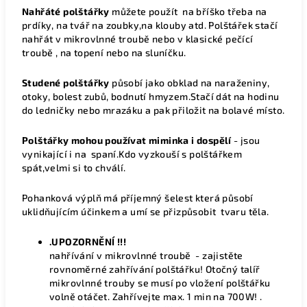
Nahřáté polštářky
můžete použít na bříško třeba na
prdíky, na tvář na zoubky,na klouby atd.
Polštářek stačí
nahřát v mikrovlnné troubě nebo v klasické pečící
troubě , na topení nebo na sluníčku.
Studené polštářky
působí jako obklad na naraženiny,
otoky, bolest zubů, bodnutí hmyzem.Stačí dát na hodinu
do ledničky nebo mrazáku a pak přiložit na bolavé místo.
Polštářky mohou používat miminka i dospělí
- jsou
vynikající i na spaní.Kdo vyzkouší s polštářkem
spát,velmi si to chválí.
Pohanková výplň má příjemný šelest která působí
uklidňujícím účinkem a umí se přizpůsobit tvaru těla.
.UPOZORNĚNÍ !!!
nahřívání v mikrovlnné troubě - zajistěte
rovnoměrné zahřívání polštářku! Otočný talíř
mikrovlnné trouby se musí po vložení polštářku
volně otáčet. Zahřívejte max. 1 min na 700W! .