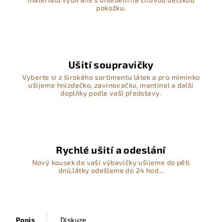
pokožku.
Ušití soupravičky
Vyberte si z širokého sortimentu látek a pro miminko
ušijeme hnízdečko, zavinovačku, mantinel a další
doplňky podle vaší představy.
Rychlé ušití a odeslání
Nový kousek do vaší výbavičky ušijeme do pěti
dnů,látky odešleme do 24 hod...
Popis
Diskuze