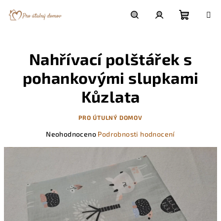
Přejít
na
obsah
Nákupn
Hledat
Přihlášení
Nahřívací polštářek s
košík
pohankovými slupkami
Kůzlata
PRO ÚTULNÝ DOMOV
Průměrné
Neohodnoceno
Podrobnosti hodnocení
hodnocení
produktu
je
0,0
z
5
hvězdiček.