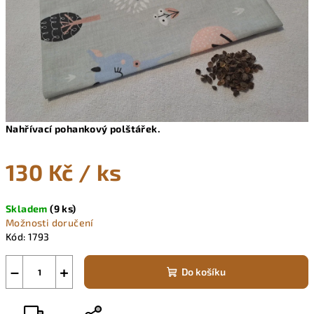
Nahřívací pohankový polštářek.
130 Kč
/ ks
Měrná
Skladem
(9 ks)
cena:
Možnosti doručení
Kód:
1793
−
+
Do košíku