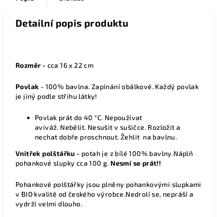
Detailní popis produktu
Rozměr -
cca 16 x 22 cm
Povlak
- 100% bavlna. Zapínání obálkové. Každý povlak
je jiný podle střihu látky!
Povlak
prát do 40 °C.
Nepoužívat
aviváž.
Nebělit.
Nesušit v sušičce.
Rozložit a
nechat dobře proschnout.
Žehlit na bavlnu.
Vnitřek polštářku -
potah
je z
bílé
100% bavlny.Náplň
pohankové slupky cca 100 g.
Nesmí se prát!!
Pohankové p
olštářky jsou plněny pohankovými slupkami
v BIO kvalitě od českého výrobce.Nedrolí se, nepráší a
vydrží velmi dlouho.