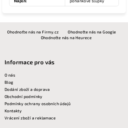
Náplň
:
pohankové slupky
Z
Ohodnoťte nás na Firmy.cz
Ohodnoťte nás na Google
á
Ohodnoťte nás na Heurece
p
a
t
Informace pro vás
í
O nás
Blog
Dodání zboží a doprava
Obchodní podmínky
Podmínky ochrany osobních údajů
Kontakty
Vrácení zboží a reklamace