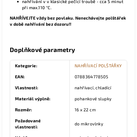
nahřívání v v klasické pečící troubě - cca 5 minut
při max.110 °C.
NAHŘÍVEJTE vždy bez povlaku. Nenechávejte polštářek
v době nahřívání bez dozoru!!
Doplňkové parametry
Kategorie
:
NAHŘÍVACÍ POLŠTÁŘKY
EAN
:
0788364778505
Vlastnosti
:
nahřívací, chladící
Materiál výplně
:
pohankové slupky
Rozměr
:
16 x 22 cm
Požadované
do mikrovlnky
vlastnosti
: