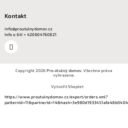
Kontakt
info
@
proutulnydomov.cz
Info o šití + 420604760821
Copyright 2026
Pro útulný domov
. Všechna práva
vyhrazena.
Vytvořil Shoptet
https://www.proutulnydomov.cz/export/orders.xml?
patternId=11&partnerId=14&hash=3e980d1933451afa48b040