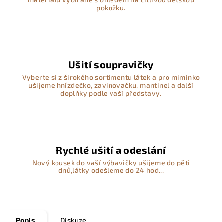
pokožku.
Ušití soupravičky
Vyberte si z širokého sortimentu látek a pro miminko
ušijeme hnízdečko, zavinovačku, mantinel a další
doplňky podle vaší představy.
Rychlé ušití a odeslání
Nový kousek do vaší výbavičky ušijeme do pěti
dnů,látky odešleme do 24 hod...
Popis
Diskuze