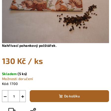
Nahřívací pohankový polštářek.
130 Kč
/ ks
Měrná
Skladem
(5 ks)
cena:
Možnosti doručení
Kód:
1700
−
+
Do košíku