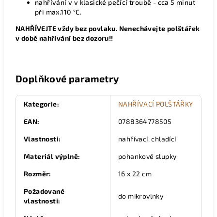
nahřívání v v klasické pečící troubě - cca 5 minut
při max.110 °C.
NAHŘÍVEJTE vždy bez povlaku. Nenechávejte polštářek
v době nahřívání bez dozoru!!
Doplňkové parametry
Kategorie
:
NAHŘÍVACÍ POLŠTÁŘKY
EAN
:
0788364778505
Vlastnosti
:
nahřívací, chladící
Materiál výplně
:
pohankové slupky
Rozměr
:
16 x 22 cm
Požadované
do mikrovlnky
vlastnosti
: