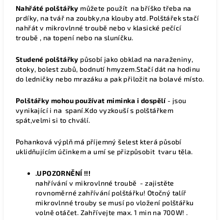
Nahřáté polštářky
můžete použít na bříško třeba na
prdíky, na tvář na zoubky,na klouby atd.
Polštářek stačí
nahřát v mikrovlnné troubě nebo v klasické pečící
troubě , na topení nebo na sluníčku.
Studené polštářky
působí jako obklad na naraženiny,
otoky, bolest zubů, bodnutí hmyzem.Stačí dát na hodinu
do ledničky nebo mrazáku a pak přiložit na bolavé místo.
Polštářky mohou používat miminka i dospělí
- jsou
vynikající i na spaní.Kdo vyzkouší s polštářkem
spát,velmi si to chválí.
Pohanková výplň má příjemný šelest která působí
uklidňujícím účinkem a umí se přizpůsobit tvaru těla.
.UPOZORNĚNÍ !!!
nahřívání v mikrovlnné troubě - zajistěte
rovnoměrné zahřívání polštářku! Otočný talíř
mikrovlnné trouby se musí po vložení polštářku
volně otáčet. Zahřívejte max. 1 min na 700W! .