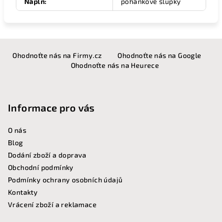
Náplň
:
pohankové slupky
Z
Ohodnoťte nás na Firmy.cz
Ohodnoťte nás na Google
á
Ohodnoťte nás na Heurece
p
a
t
Informace pro vás
í
O nás
Blog
Dodání zboží a doprava
Obchodní podmínky
Podmínky ochrany osobních údajů
Kontakty
Vrácení zboží a reklamace