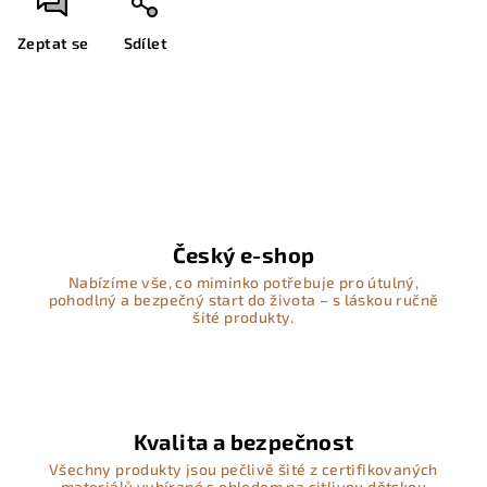
Zeptat se
Sdílet
Český e-shop
Nabízíme vše, co miminko potřebuje pro útulný,
pohodlný a bezpečný start do života – s láskou ručně
šité produkty.
Kvalita a bezpečnost
Všechny produkty jsou pečlivě šité z certifikovaných
materiálů vybírané s ohledem na citlivou dětskou