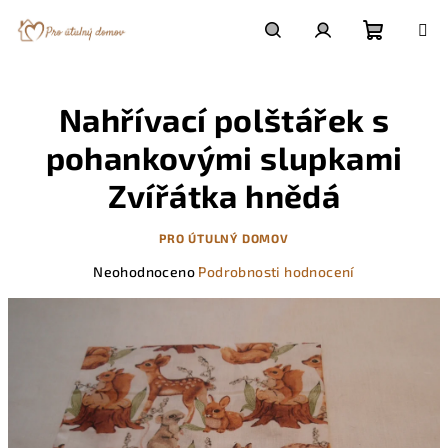
Přejít
na
obsah
Nákupn
Hledat
Přihlášení
Nahřívací polštářek s
košík
pohankovými slupkami
Zvířátka hnědá
PRO ÚTULNÝ DOMOV
Průměrné
Neohodnoceno
Podrobnosti hodnocení
hodnocení
produktu
je
0,0
z
5
hvězdiček.