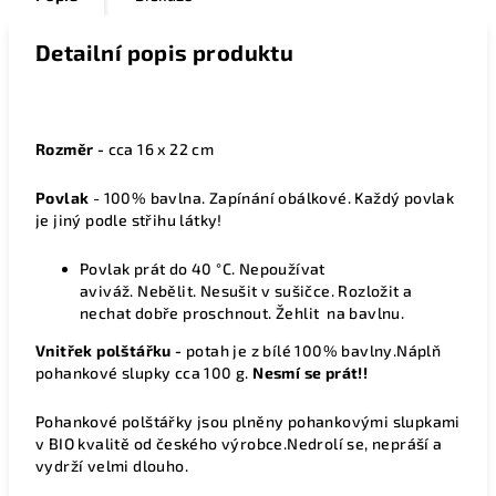
Detailní popis produktu
Rozměr -
cca 16 x 22 cm
Povlak
- 100% bavlna. Zapínání obálkové. Každý povlak
je jiný podle střihu látky!
Povlak
prát do 40 °C.
Nepoužívat
aviváž.
Nebělit.
Nesušit v sušičce.
Rozložit a
nechat dobře proschnout.
Žehlit na bavlnu.
Vnitřek polštářku -
potah
je z
bílé
100% bavlny.Náplň
pohankové slupky cca 100 g.
Nesmí se prát!!
Pohankové p
olštářky jsou plněny pohankovými slupkami
v BIO kvalitě od českého výrobce.Nedrolí se, nepráší a
vydrží velmi dlouho.