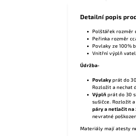
Detailní popis pro
Polštářek rozměr 
Peřinka rozměr cc
Povlaky ze 100% ba
Vnitřní výplň
vatel
Údržba-
Povlaky
prát do 30
Rozložit a nechat 
Výplň
prát do 30 s
sušičce. Rozložit 
páry a netlačit na
nevratné poškozen
Materiály mají atesty n