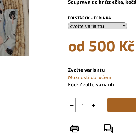
Souprava do hnízdečka, koč
je
0,0
POLŠTÁŘEK - PEŘINKA
z
5
hvězdiček.
od
500 Kč
Měrná
cena:
Zvolte variantu
Možnosti doručení
Kód:
Zvolte variantu
−
+