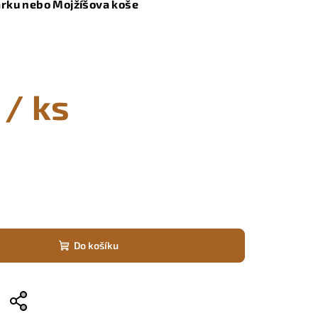
árku nebo Mojžíšova koše
/ ks
Do košíku