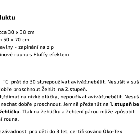
duktu
cca 30 x 38 cm
a 50 x 70 cm
vlny - zapínání na zip
ínové rouno s Fluffy efektem
 °C. prát do 30 st,nepoužívat aviváž,nebělit. Nesušit v suš
dobře proschnout.
Žehlit na 2.stupeň.
t,ždímat na nízké otáčky, nepoužívat aviváž,nebělit. Nesuš
a nechat dobře proschnout. Jemně přežehlit na
1. stupeň b
 žehličku
. Tlak na žehličku a žehlení párou může způsobit
í rouna.
ezávadnosti pro děti do 3 let, certifikováno Öko-Tex