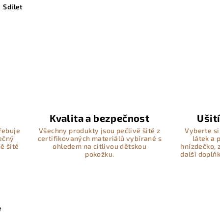
Sdílet
Kvalita a bezpečnost
Ušit
řebuje
Všechny produkty jsou pečlivě šité z
Vyberte si
pečný
certifikovaných materiálů vybírané s
látek a
ě šité
ohledem na citlivou dětskou
hnízdečko, 
pokožku.
další doplň
e