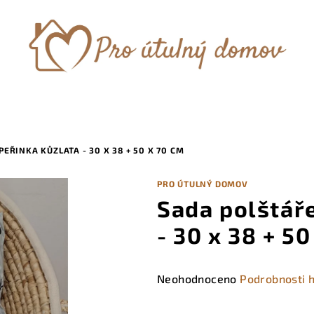
EŘINKA KŮZLATA - 30 X 38 + 50 X 70 CM
PRO ÚTULNÝ DOMOV
Sada polštáře
- 30 x 38 + 5
Průměrné
Neohodnoceno
Podrobnosti 
hodnocení
produktu