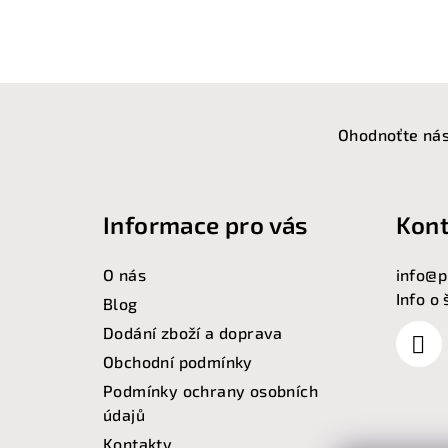
Z
á
Ohodnoťte nás
p
a
Informace pro vás
Kont
t
O nás
info
@
p
í
Info o
Blog
Dodání zboží a doprava
Obchodní podmínky
Podmínky ochrany osobních
údajů
Kontakty