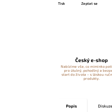
Tisk
Zeptat se
Český e-shop
Nabízíme vše, co miminko pot
pro útulný, pohodlný a bez
start do života – s láskou ručn
produkty.
Popis
Diskuz