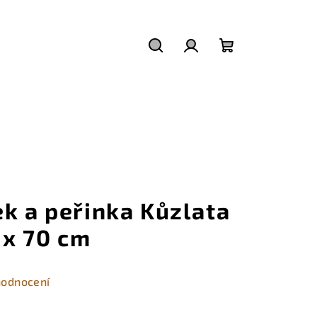
Hledat
Přihlášení
Nákupní
košík
k a peřinka Kůzlata
0 x 70 cm
hodnocení