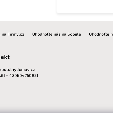
 na Firmy.cz
Ohodnoťte nás na Google
Ohodnoťte n
akt
routulnydomov.cz
 šití + 420604760821