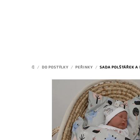
Přejít
na
obsah
/
DO POSTÝLKY
/
PEŘINKY
/
SADA POLŠTÁŘEK A P
DOMŮ