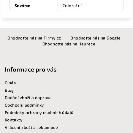
Sezóna
:
Celoroční
Z
Ohodnoťte nás na Firmy.cz
Ohodnoťte nás na Google
á
Ohodnoťte nás na Heurece
p
a
t
Informace pro vás
í
O nás
Blog
Dodání zboží a doprava
Obchodní podmínky
Podmínky ochrany osobních údajů
Kontakty
Vrácení zboží a reklamace