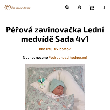
Přejít
na
obsah
Nákupn
Hledat
Přihlášení
Péřová zavinovačka Lední
košík
medvídě Sada 4v1
PRO ÚTULNÝ DOMOV
Průměrné
Neohodnoceno
Podrobnosti hodnocení
hodnocení
produktu
je
0,0
z
5
hvězdiček.