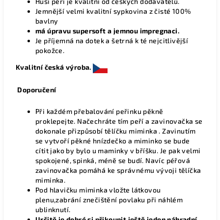
Husí peří je kvalitní od českých dodavatelů.
Jemnější velmi kvalitní sypkovina z čisté 100%
bavlny
má úpravu supersoft a jemnou impregnaci.
Je příjemná na dotek a šetrná k té nejcitlivější
pokožce.
Kvalitní česká výroba.
Doporučení
Při každém přebalování peřinku pěkně
proklepejte. Načechráte tím peří a zavinovačka se
dokonale přizpůsobí tělíčku miminka . Zavinutím
se vytvoří pěkné hnízdečko a miminko se bude
cítit jako by bylo u maminky v bříšku. Je pak velmi
spokojené, spinká, méně se budí. Navíc péřová
zavinovačka pomáhá ke správnému vývoji tělíčka
miminka.
Pod hlavičku miminka vložte látkovou
plenu,zabrání znečištění povlaku při náhlém
ublinknutí.
Určitě je dobré si přikoupit ještě jeden náhradní