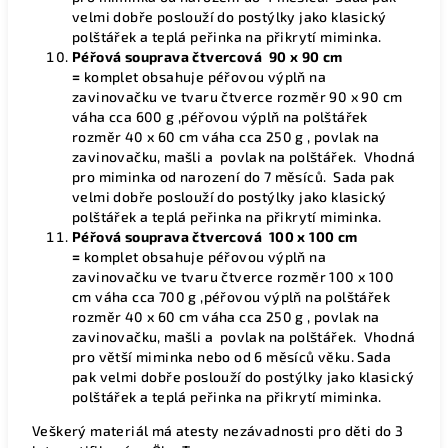
velmi dobře poslouží do postýlky jako klasický
polštářek a teplá peřinka na přikrytí miminka.
Péřová souprava čtvercová
90 x 90 cm
=
komplet obsahuje péřovou výplň na
zavinovačku ve tvaru čtverce rozměr 90 x 90 cm
váha cca 600 g ,péřovou výplň na polštářek
rozměr 40 x 60 cm váha cca 250 g , povlak na
zavinovačku, mašli a povlak na polštářek.
Vhodná
pro miminka od narození do 7 měsíců. Sada pak
velmi dobře poslouží do postýlky jako klasický
polštářek a teplá peřinka na přikrytí miminka.
Péřová souprava čtvercová
100 x 100 cm
=
komplet obsahuje péřovou výplň na
zavinovačku ve tvaru čtverce rozměr 100 x 100
cm váha cca 700 g ,péřovou výplň na polštářek
rozměr 40 x 60 cm váha cca 250 g , povlak na
zavinovačku, mašli a povlak na polštářek. Vhodná
pro větší miminka nebo od 6 měsíců věku. Sada
pak velmi dobře poslouží do postýlky jako klasický
polštářek a teplá peřinka na přikrytí miminka.
Veškerý materiál má atesty nezávadnosti pro děti do 3