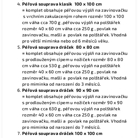
Péřová souprava klasik 100 x 100 cm
=
komplet obsahuje péřovou výplň na zavinovačku
s vrchním zakulaceným rohem rozměr 100 x 100
cm váha cca 700 g ,péřovou výplň na polštářek
rozměr 40 x 60 cm váha cca 250 g , povlak na
zavinovačku, mašli a povlak na polštářek. Vhodná
pro větší miminka nebo od 6 měsíců věku.
Péřová souprava dráček 80 x 80 cm
=
komplet obsahuje péřovou výplň na zavinovačku
s prodlouženým cípem u nožiček rozměr 80 x 80
cm váha cca 530 g ,péřovou výplň na polštářek
rozměr 40 x 60 cm váha cca 250 g , povlak na
zavinovačku, mašli a povlak na polštářek
.
Vhodná
pro miminka od narození do 3 měsíců.
Péřová souprava dráček 90 x 90 cm
=
komplet obsahuje péřovou výplň na zavinovačku
s prodlouženým cípem u nožiček rozměr 90 x 90
cm váha cca 630 g, péřovou výplň na polštářek
rozměr 40 x 60 cm váha cca 250 g , povlak na
zavinovačku, mašli a povlak na polštářek. Vhodná
pro miminka od narození do 7 měsíců.
Péřová souprava dráček 100 x 100 cm