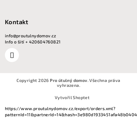
Kontakt
info
@
proutulnydomov.cz
Info o šití + 420604760821
Copyright 2026
Pro útulný domov
. Všechna práva
vyhrazena.
Vytvořil Shoptet
https://www.proutulnydomov.cz/export/orders.xml?
patternId=11&partnerId=14&hash=3e980d1933451afa48b040