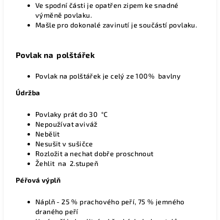
Ve spodní části je opatřen zipem ke snadné
výměně povlaku.
Mašle pro dokonalé zavinutí je součástí povlaku.
Povlak na polštářek
Povlak na polštářek je celý ze 100% bavlny
Údržba
Povlaky
prát do 30 °C
Nepoužívat aviváž
Nebělit
Nesušit v sušičce
Rozložit a nechat dobře proschnout
Žehlit na 2.stupeň
Péřová výplň
Náplň - 25 % prachového peří, 75 % jemného
draného peří