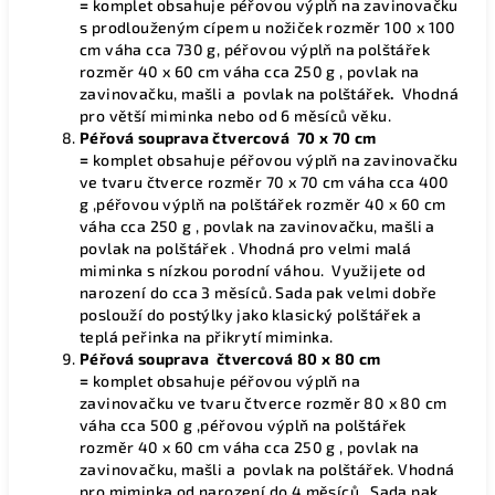
=
komplet obsahuje péřovou výplň na zavinovačku
s prodlouženým cípem u nožiček rozměr 100 x 100
cm váha cca 730 g, péřovou výplň na polštářek
rozměr 40 x 60 cm váha cca 250 g , povlak na
zavinovačku, mašli a povlak na polštářek
.
Vhodná
pro větší miminka nebo od 6 měsíců věku.
Péřová souprava čtvercová 70 x 70 cm
=
komplet obsahuje péřovou výplň na zavinovačku
ve tvaru čtverce rozměr 70 x 70 cm váha cca 400
g ,péřovou výplň na polštářek rozměr 40 x 60 cm
váha cca 250 g , povlak na zavinovačku, mašli a
povlak na polštářek . Vhodná pro velmi malá
miminka s nízkou porodní váhou. Využijete od
narození do cca 3 měsíců. Sada pak velmi dobře
poslouží do postýlky jako klasický polštářek a
teplá peřinka na přikrytí miminka.
Péřová souprava čtvercová
80 x 80 cm
=
komplet obsahuje péřovou výplň na
zavinovačku ve tvaru čtverce rozměr 80 x 80 cm
váha cca 500 g ,péřovou výplň na polštářek
rozměr 40 x 60 cm váha cca 250 g , povlak na
zavinovačku, mašli a povlak na polštářek. Vhodná
pro miminka od narození do 4 měsíců. Sada pak