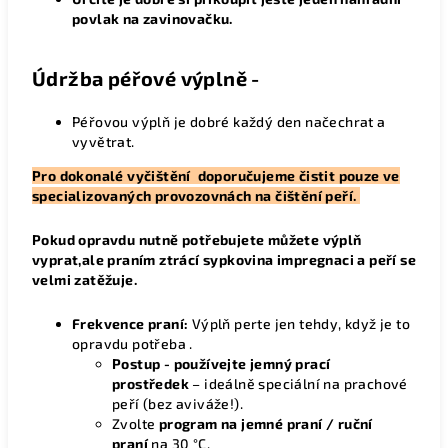
povlak na zavinovačku.
Údržba péřové výplně -
Péřovou výplň je dobré každý den načechrat a
vyvětrat.
Pro dokonalé vyčištění doporučujeme čistit pouze ve
specializovaných provozovnách na čištění peří.
Pokud opravdu nutně potřebujete můžete výplň
vyprat,ale praním ztrácí sypkovina impregnaci a peří se
velmi zatěžuje.
Frekvence praní:
Výplň perte jen tehdy, když je to
opravdu potřeba .
Postup - p
oužívejte jemný prací
prostředek
– ideálně speciální na prachové
peří (bez aviváže!).
Zvolte
program na jemné praní / ruční
praní
na 30 °C.