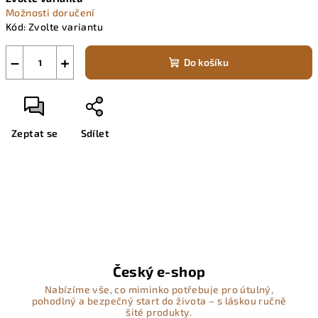
cena:
Možnosti doručení
Kód:
Zvolte variantu
−
+
Do košíku
Zeptat se
Sdílet
Český e-shop
Nabízíme vše, co miminko potřebuje pro útulný,
pohodlný a bezpečný start do života – s láskou ručně
šité produkty.