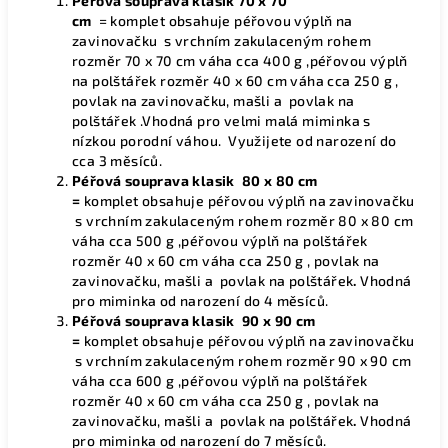
Péřová souprava klasik 70 x 70
cm
=
komplet
obsahuje
péřovou výplň na
zavinovačku s vrchním zakulaceným rohem
rozměr 70 x 70 cm váha cca 400 g ,péřovou výplň
na polštářek rozměr 40 x 60 cm váha cca 250 g ,
povlak na zavinovačku, mašli a povlak na
polštářek .Vhodná pro velmi malá miminka s
nízkou porodní váhou. Využijete od narození do
cca 3 měsíců.
Péřová souprava klasik 80 x 80 cm
=
komplet obsahuje péřovou výplň na zavinovačku
s vrchním zakulaceným rohem rozměr 80 x 80 cm
váha cca 500 g ,péřovou výplň na polštářek
rozměr 40 x 60 cm váha cca 250 g , povlak na
zavinovačku, mašli a povlak na polštářek
.
Vhodná
pro miminka od narození do 4 měsíců.
Péřová souprava klasik 90 x 90 cm
=
komplet obsahuje péřovou výplň na zavinovačku
s vrchním zakulaceným rohem rozměr 90 x 90 cm
váha cca 600 g ,péřovou výplň na polštářek
rozměr 40 x 60 cm váha cca 250 g , povlak na
zavinovačku, mašli a povlak na polštářek
.
Vhodná
pro miminka od narození do 7 měsíců.