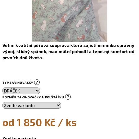
Velmi kvalitní péřová souprava která zajistí miminku správný
vývoj, klidný spánek, maximální pohodlí a tepelný komfort od
prvních dnů života.
?
TYP ZAVINOVAČKY
?
ROZMĚR ZAVINOVAČKY A POLŠTÁŘKU
od
1 850 Kč
/ ks
Měrná
Zvolte variantu