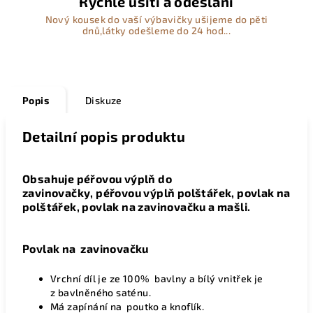
Rychlé ušití a odeslání
Nový kousek do vaší výbavičky ušijeme do pěti
dnů,látky odešleme do 24 hod...
Popis
Diskuze
Detailní popis produktu
Obsahuje péřovou výplň do
zavinovačky, péřovou výplň polštářek, povlak na
polštářek, povlak na zavinovačku a mašli.
Povlak na zavinovačku
Vrchní díl je ze 100% bavlny a bílý vnitřek je
z bavlněného saténu.
Má zapínání na poutko a knoflík.