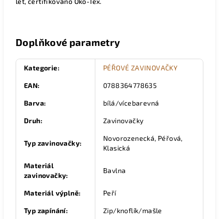
let, certifikováno Öko-Tex.
Doplňkové parametry
Kategorie
:
PÉŘOVÉ ZAVINOVAČKY
EAN
:
0788364778635
Barva
:
bílá/vícebarevná
Druh
:
Zavinovačky
Novorozenecká, Péřová,
Typ zavinovačky
:
Klasická
Materiál
Bavlna
zavinovačky
:
Materiál výplně
:
Peří
Typ zapínání
:
Zip/knoflík/mašle