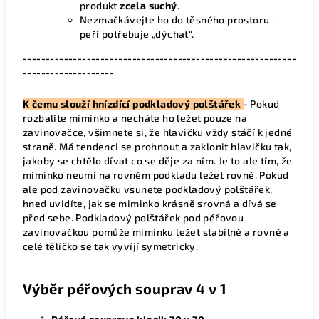
produkt
zcela suchý
.
Nezmačkávejte ho do těsného prostoru –
peří potřebuje „dýchat“.
------------------------------------------------------------
--------------------
K čemu slouží hnízdící podkladový
polštářek
-
Pokud
rozbalíte miminko a necháte ho ležet pouze na
zavinovačce, všimnete si, že hlavičku vždy stáčí k jedné
straně. Má tendenci se prohnout a zaklonit hlavičku tak,
jakoby se chtělo dívat co se děje za ním. Je to ale tím, že
miminko neumí na rovném podkladu ležet rovně. Pokud
ale pod zavinovačku vsunete podkladový polštářek,
hned uvidíte, jak se miminko krásně srovná a dívá se
před sebe. Podkladový polštářek pod péřovou
zavinovačkou pomůže miminku ležet stabilně a rovně a
celé tělíčko se tak vyvíjí symetricky.
Výběr péřových souprav 4 v 1