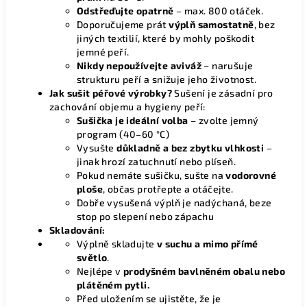
Odstřeďujte opatrně
– max. 800 otáček.
Doporučujeme prát
výplň samostatně
, bez
jiných textilií, které by mohly poškodit
jemné peří.
Nikdy nepoužívejte aviváž
– narušuje
strukturu peří a snižuje jeho životnost.
Jak sušit péřové výrobky?
Sušení je zásadní pro
zachování objemu a hygieny peří:
Sušička je ideální volba
– zvolte jemný
program (40–60 °C)
Vysušte
důkladně a bez zbytku vlhkosti
–
jinak hrozí zatuchnutí nebo plíseň.
Pokud nemáte sušičku, sušte na
vodorovné
ploše
, občas protřepte a otáčejte.
Dobře vysušená výplň je nadýchaná, beze
stop po slepení nebo zápachu
Skladování:
Výplně skladujte
v suchu a mimo přímé
světlo
.
Nejlépe v
prodyšném bavlněném obalu nebo
plátěném pytli.
Před uložením se ujistěte, že je