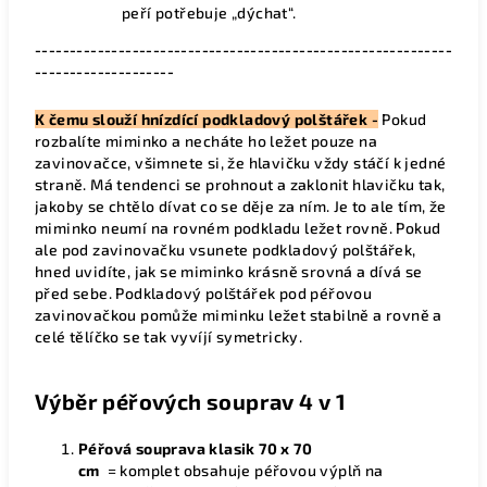
peří potřebuje „dýchat“.
------------------------------------------------------------
--------------------
K čemu slouží hnízdící podkladový
polštářek -
Pokud
rozbalíte miminko a necháte ho ležet pouze na
zavinovačce, všimnete si, že hlavičku vždy stáčí k jedné
straně. Má tendenci se prohnout a zaklonit hlavičku tak,
jakoby se chtělo dívat co se děje za ním. Je to ale tím, že
miminko neumí na rovném podkladu ležet rovně. Pokud
ale pod zavinovačku vsunete podkladový polštářek,
hned uvidíte, jak se miminko krásně srovná a dívá se
před sebe. Podkladový polštářek pod péřovou
zavinovačkou pomůže miminku ležet stabilně a rovně a
celé tělíčko se tak vyvíjí symetricky.
Výběr péřových souprav 4 v 1
Péřová souprava klasik 70 x 70
cm
=
komplet
obsahuje
péřovou výplň na