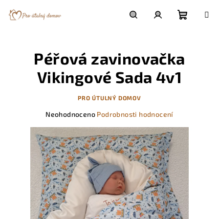
Přejít
na
obsah
Nákupn
Hledat
Přihlášení
Péřová zavinovačka
košík
Vikingové Sada 4v1
PRO ÚTULNÝ DOMOV
Průměrné
Neohodnoceno
Podrobnosti hodnocení
hodnocení
produktu
je
0,0
z
5
hvězdiček.