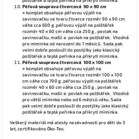
polštářek a teplá peřinka na přikrytí miminka.
Péřová souprava čtvercová
90 x 90 cm
=
komplet obsahuje péřovou výplň na
zavinovačku ve tvaru čtverce rozměr 90 x 90 cm
váha cca 600 g ,péřovou výplň na polštářek
rozměr 40 x 60 cm váha cca 250 g , povlak na
zavinovačku, mašli a povlak na polštářek.
Vhodná
pro miminka od narození do 7 měsíců. Sada pak
velmi dobře poslouží do postýlky jako klasický
polštářek a teplá peřinka na přikrytí miminka.
Péřová souprava čtvercová
100 x 100 cm
=
komplet obsahuje péřovou výplň na
zavinovačku ve tvaru čtverce rozměr 100 x 100
cm váha cca 700 g ,péřovou výplň na polštářek
rozměr 40 x 60 cm váha cca 250 g , povlak na
zavinovačku, mašli a povlak na polštářek. Vhodná
pro větší miminka nebo od 6 měsíců věku. Sada
pak velmi dobře poslouží do postýlky jako klasický
polštářek a teplá peřinka na přikrytí miminka.
Veškerý materiál má atesty nezávadnosti pro děti do 3
let, certifikováno Öko-Tex.