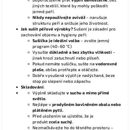
jiných textilií, které by mohly poškodit
jemné peří.
Nikdy nepoužívejte aviváž
– narušuje
strukturu peří a snižuje jeho životnost.
Jak sušit péřové výrobky?
Sušení je zásadní pro
zachování objemu a hygieny peří:
Sušička je ideální volba
– zvolte jemný
program (40–60 °C)
Vysušte
důkladně a bez zbytku vlhkosti
–
jinak hrozí zatuchnutí nebo plíseň.
Pokud nemáte sušičku, sušte na
vodorovné
ploše
, občas protřepte a otáčejte.
Dobře vysušená výplň je nadýchaná, beze
stop po slepení nebo zápachu
Skladování:
Výplně skladujte
v suchu a mimo přímé
světlo
.
Nejlépe v
prodyšném bavlněném obalu nebo
plátěném pytli.
Před uložením se ujistěte, že je
produkt
zcela suchý
.
Nezmačkávejte ho do těsného prostoru –