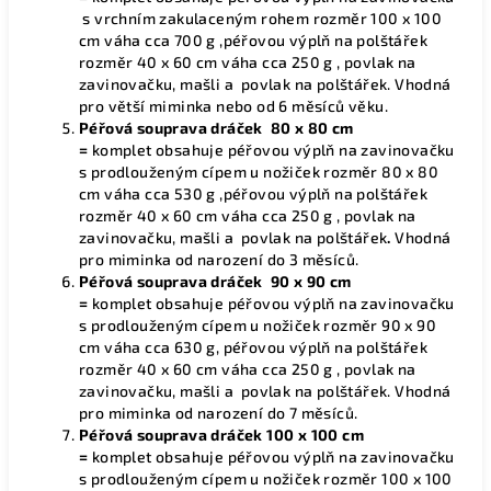
s vrchním zakulaceným rohem rozměr 100 x 100
cm váha cca 700 g ,péřovou výplň na polštářek
rozměr 40 x 60 cm váha cca 250 g , povlak na
zavinovačku, mašli a povlak na polštářek. Vhodná
pro větší miminka nebo od 6 měsíců věku.
Péřová souprava dráček 80 x 80 cm
=
komplet obsahuje péřovou výplň na zavinovačku
s prodlouženým cípem u nožiček rozměr 80 x 80
cm váha cca 530 g ,péřovou výplň na polštářek
rozměr 40 x 60 cm váha cca 250 g , povlak na
zavinovačku, mašli a povlak na polštářek
.
Vhodná
pro miminka od narození do 3 měsíců.
Péřová souprava dráček 90 x 90 cm
=
komplet obsahuje péřovou výplň na zavinovačku
s prodlouženým cípem u nožiček rozměr 90 x 90
cm váha cca 630 g, péřovou výplň na polštářek
rozměr 40 x 60 cm váha cca 250 g , povlak na
zavinovačku, mašli a povlak na polštářek. Vhodná
pro miminka od narození do 7 měsíců.
Péřová souprava dráček 100 x 100 cm
=
komplet obsahuje péřovou výplň na zavinovačku
s prodlouženým cípem u nožiček rozměr 100 x 100