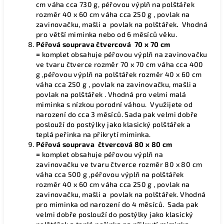
cm váha cca 730 g, péřovou výplň na polštářek
rozměr 40 x 60 cm váha cca 250 g , povlak na
zavinovačku, mašli a povlak na polštářek
.
Vhodná
pro větší miminka nebo od 6 měsíců věku.
Péřová souprava čtvercová 70 x 70 cm
=
komplet obsahuje péřovou výplň na zavinovačku
ve tvaru čtverce rozměr 70 x 70 cm váha cca 400
g ,péřovou výplň na polštářek rozměr 40 x 60 cm
váha cca 250 g , povlak na zavinovačku, mašli a
povlak na polštářek . Vhodná pro velmi malá
miminka s nízkou porodní váhou. Využijete od
narození do cca 3 měsíců. Sada pak velmi dobře
poslouží do postýlky jako klasický polštářek a
teplá peřinka na přikrytí miminka.
Péřová souprava čtvercová
80 x 80 cm
=
komplet obsahuje péřovou výplň na
zavinovačku ve tvaru čtverce rozměr 80 x 80 cm
váha cca 500 g ,péřovou výplň na polštářek
rozměr 40 x 60 cm váha cca 250 g , povlak na
zavinovačku, mašli a povlak na polštářek. Vhodná
pro miminka od narození do 4 měsíců. Sada pak
velmi dobře poslouží do postýlky jako klasický