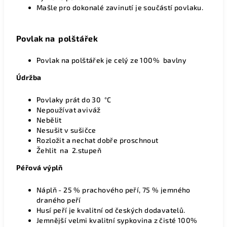
Mašle pro dokonalé zavinutí je součástí povlaku.
Povlak na polštářek
Povlak na polštářek je celý ze 100% bavlny
Údržba
Povlaky
prát do 30 °C
Nepoužívat aviváž
Nebělit
Nesušit v sušičce
Rozložit a nechat dobře proschnout
Žehlit na 2.stupeň
Péřová výplň
Náplň - 25 % prachového peří, 75 % jemného
draného peří
Husí peří je kvalitní od českých dodavatelů.
Jemnější velmi kvalitní sypkovina z čisté 100%