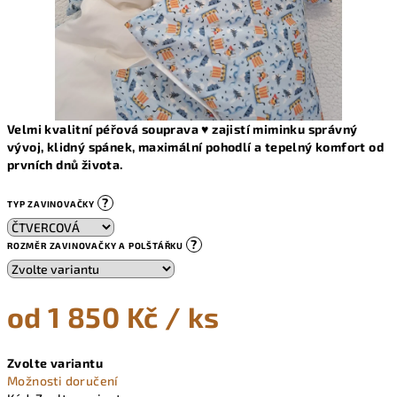
Velmi kvalitní péřová souprava ♥ zajistí miminku správný
vývoj, klidný spánek, maximální pohodlí a tepelný komfort od
prvních dnů života.
?
TYP ZAVINOVAČKY
?
ROZMĚR ZAVINOVAČKY A POLŠTÁŘKU
od
1 850 Kč
/ ks
Měrná
Zvolte variantu
cena:
Možnosti doručení