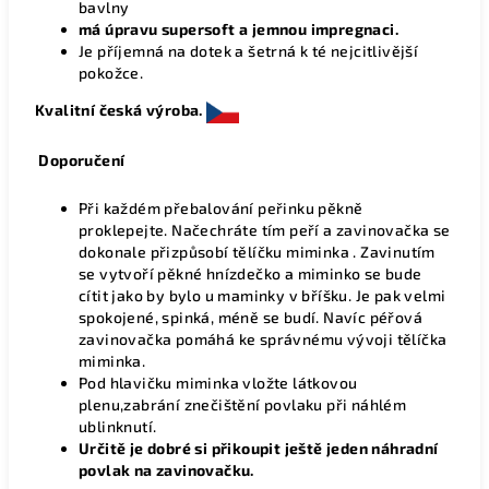
bavlny
má úpravu supersoft a jemnou impregnaci.
Je příjemná na dotek a šetrná k té nejcitlivější
pokožce.
Kvalitní česká výroba.
Doporučení
Při každém přebalování peřinku pěkně
proklepejte. Načechráte tím peří a zavinovačka se
dokonale přizpůsobí tělíčku miminka . Zavinutím
se vytvoří pěkné hnízdečko a miminko se bude
cítit jako by bylo u maminky v bříšku. Je pak velmi
spokojené, spinká, méně se budí. Navíc péřová
zavinovačka pomáhá ke správnému vývoji tělíčka
miminka.
Pod hlavičku miminka vložte látkovou
plenu,zabrání znečištění povlaku při náhlém
ublinknutí.
Určitě je dobré si přikoupit ještě jeden náhradní
povlak na zavinovačku.