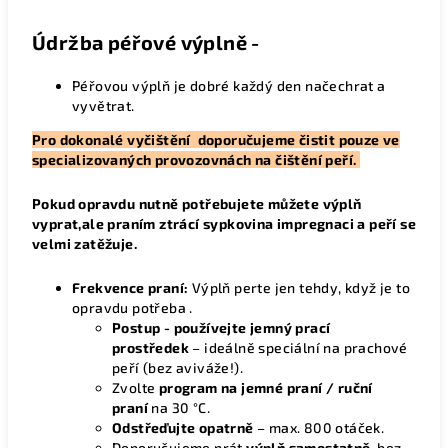
Údržba péřové výplně -
Péřovou výplň je dobré každý den načechrat a
vyvětrat.
Pro dokonalé vyčištění doporučujeme čistit pouze ve
specializovaných provozovnách na čištění peří.
Pokud opravdu nutně potřebujete můžete výplň
vyprat,ale praním ztrácí sypkovina impregnaci a peří se
velmi zatěžuje.
Frekvence praní:
Výplň perte jen tehdy, když je to
opravdu potřeba .
Postup - p
oužívejte jemný prací
prostředek
– ideálně speciální na prachové
peří (bez aviváže!).
Zvolte
program na jemné praní / ruční
praní
na 30 °C.
Odstřeďujte opatrně
– max. 800 otáček.
Doporučujeme prát
výplň samostatně
, bez