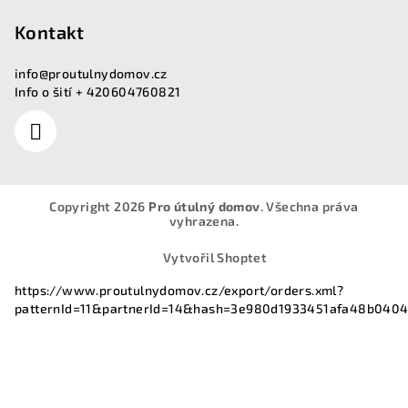
Kontakt
info
@
proutulnydomov.cz
Info o šití + 420604760821
Copyright 2026
Pro útulný domov
. Všechna práva
vyhrazena.
Vytvořil Shoptet
https://www.proutulnydomov.cz/export/orders.xml?
patternId=11&partnerId=14&hash=3e980d1933451afa48b040