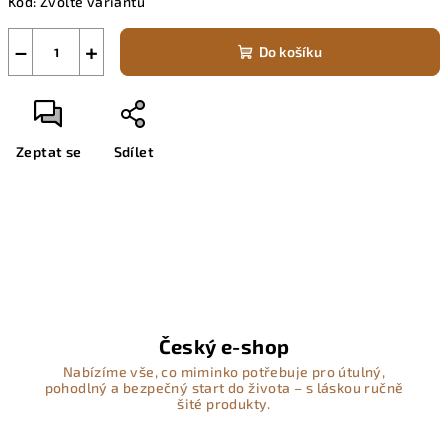
Kód:
Zvolte variantu
−
+
Do košíku
Zeptat se
Sdílet
Český e-shop
Nabízíme vše, co miminko potřebuje pro útulný,
pohodlný a bezpečný start do života – s láskou ručně
šité produkty.