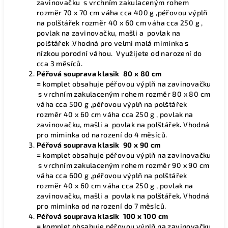
zavinovačku s vrchním zakulaceným rohem
rozměr 70 x 70 cm váha cca 400 g ,péřovou výplň
na polštářek rozměr 40 x 60 cm váha cca 250 g ,
povlak na zavinovačku, mašli a povlak na
polštářek .Vhodná pro velmi malá miminka s
nízkou porodní váhou. Využijete od narození do
cca 3 měsíců.
Péřová souprava klasik 80 x 80 cm
=
komplet obsahuje péřovou výplň na zavinovačku
s vrchním zakulaceným rohem rozměr 80 x 80 cm
váha cca 500 g ,péřovou výplň na polštářek
rozměr 40 x 60 cm váha cca 250 g , povlak na
zavinovačku, mašli a povlak na polštářek
.
Vhodná
pro miminka od narození do 4 měsíců.
Péřová souprava klasik 90 x 90 cm
=
komplet obsahuje péřovou výplň na zavinovačku
s vrchním zakulaceným rohem rozměr 90 x 90 cm
váha cca 600 g ,péřovou výplň na polštářek
rozměr 40 x 60 cm váha cca 250 g , povlak na
zavinovačku, mašli a povlak na polštářek
.
Vhodná
pro miminka od narození do 7 měsíců.
Péřová souprava klasik 100 x 100 cm
=
komplet obsahuje péřovou výplň na zavinovačku