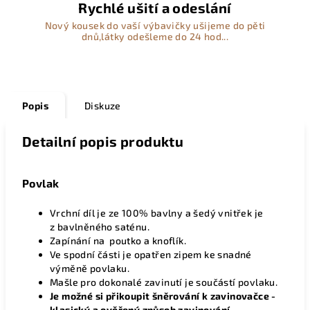
Rychlé ušití a odeslání
Nový kousek do vaší výbavičky ušijeme do pěti
dnů,látky odešleme do 24 hod...
Popis
Diskuze
Detailní popis produktu
Povlak
Vrchní díl je ze 100% bavlny a šedý vnitřek je
z bavlněného saténu.
Zapínání na poutko a knoflík.
Ve spodní části je opatřen zipem ke snadné
výměně povlaku.
Mašle pro dokonalé zavinutí je součástí povlaku.
Je možné si přikoupit šněrování k zavinovačce -
klasický a ověřený způsob zavinování