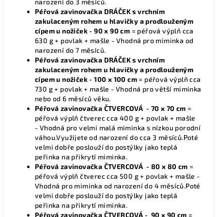
narození do 3 měsíců.
Péřová zavinovačka DRÁČEK s vrchním
zakulaceným rohem u hlavičky a prodlouženým
cípem u nožiček - 90 x 90 cm
= péřová výplň cca
630 g + povlak + mašle - Vhodná pro miminka od
narození do 7 měsíců.
Péřová zavinovačka DRÁČEK s vrchním
zakulaceným rohem u hlavičky a prodlouženým
cípem u nožiček - 100 x 100 cm
= péřová výplň cca
730 g + povlak + mašle - Vhodná pro větší miminka
nebo od 6 měsíců věku.
Péřová zavinovačka ČTVERCOVÁ -
70 x 70 cm
=
péřová výplň čtverec cca 400 g + povlak + mašle
- Vhodná pro velmi malá miminka s nízkou porodní
váhou.Využijete od narození do cca 3 měsíců.Poté
velmi dobře poslouží do postýlky jako teplá
peřinka na přikrytí miminka.
Péřová zavinovačka ČTVERCOVÁ - 80 x 80 cm
=
péřová výplň čtverec cca 500 g + povlak + mašle -
Vhodná pro miminka od narození do 4 měsíců.Poté
velmi dobře poslouží do postýlky jako teplá
peřinka na přikrytí miminka.
Péřová zavinovačka ČTVERCOVÁ - 90 x 90 cm
=