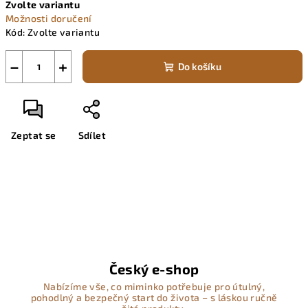
Zvolte variantu
cena:
Možnosti doručení
Kód:
Zvolte variantu
−
+
Do košíku
Zeptat se
Sdílet
Český e-shop
Nabízíme vše, co miminko potřebuje pro útulný,
pohodlný a bezpečný start do života – s láskou ručně