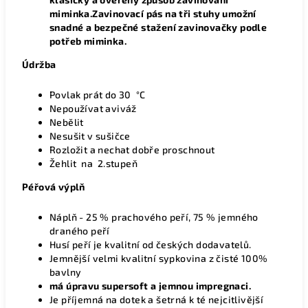
miminka.Zavinovací pás na tři stuhy umožní
snadné a bezpečné stažení zavinovačky podle
potřeb miminka.
Údržba
Povlak
prát do 30 °C
Nepoužívat aviváž
Nebělit
Nesušit v sušičce
Rozložit a nechat dobře proschnout
Žehlit na 2.stupeň
Péřová výplň
Náplň - 25 % prachového peří, 75 % jemného
draného peří
Husí peří je kvalitní od českých dodavatelů.
Jemnější velmi kvalitní sypkovina z čisté 100%
bavlny
má úpravu supersoft a jemnou impregnaci.
Je příjemná na dotek a šetrná k té nejcitlivější