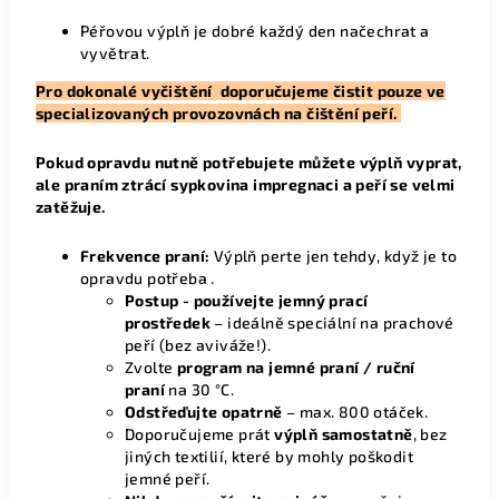
Péřovou výplň je dobré každý den načechrat a
vyvětrat.
Pro dokonalé vyčištění doporučujeme čistit pouze ve
specializovaných provozovnách na čištění peří.
Pokud opravdu nutně potřebujete můžete výplň vyprat,
ale praním ztrácí sypkovina impregnaci a peří se velmi
zatěžuje.
Frekvence praní:
Výplň perte jen tehdy, když je to
opravdu potřeba .
Postup - p
oužívejte jemný prací
prostředek
– ideálně speciální na prachové
peří (bez aviváže!).
Zvolte
program na jemné praní / ruční
praní
na 30 °C.
Odstřeďujte opatrně
– max. 800 otáček.
Doporučujeme prát
výplň samostatně
, bez
jiných textilií, které by mohly poškodit
jemné peří.