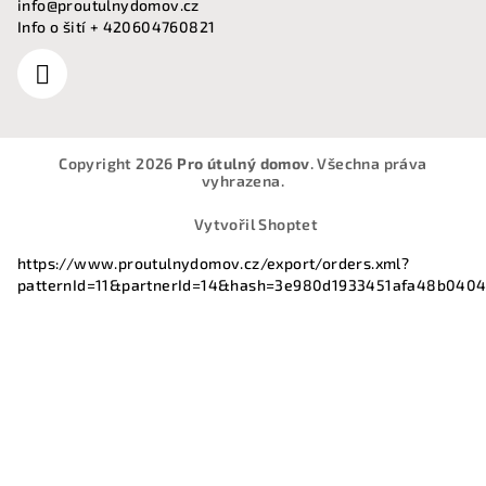
info
@
proutulnydomov.cz
Info o šití + 420604760821
Copyright 2026
Pro útulný domov
. Všechna práva
vyhrazena.
Vytvořil Shoptet
https://www.proutulnydomov.cz/export/orders.xml?
patternId=11&partnerId=14&hash=3e980d1933451afa48b040