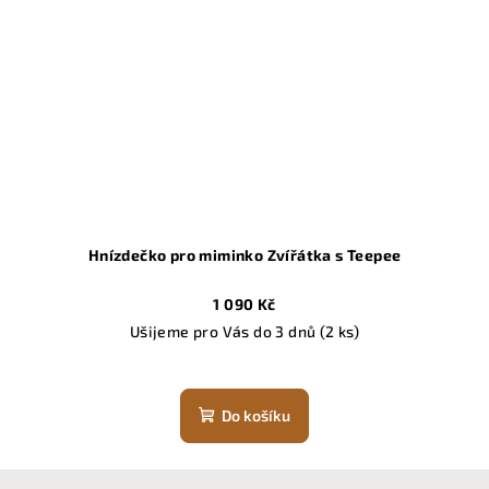
Hnízdečko pro miminko Zvířátka s Teepee
1 090 Kč
Ušijeme pro Vás do 3 dnů
(2 ks)
Do košíku
Z