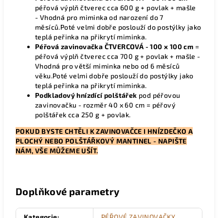
péřová výplň čtverec cca 600 g + povlak + mašle
- Vhodná pro miminka od narození do 7
měsíců.Poté velmi dobře poslouží do postýlky jako
teplá peřinka na přikrytí miminka.
Péřová zavinovačka ČTVERCOVÁ - 100 x 100 cm
=
péřová výplň čtverec cca 700 g + povlak + mašle -
Vhodná pro větší miminka nebo od 6 měsíců
věku.Poté velmi dobře poslouží do postýlky jako
teplá peřinka na přikrytí miminka.
Podkladový hnízdící polštářek
pod péřovou
zavinovačku - rozměr 40 x 60 cm = péřový
polštářek cca 250 g + povlak.
POKUD BYSTE CHTĚLI K ZAVINOVAČCE I HNÍZDEČKO A
PLOCHÝ NEBO POLŠTÁŘKOVÝ MANTINEL - NAPIŠTE
NÁM, VŠE MŮŽEME UŠÍT.
Doplňkové parametry
Kategorie
:
PÉŘOVÉ ZAVINOVAČKY