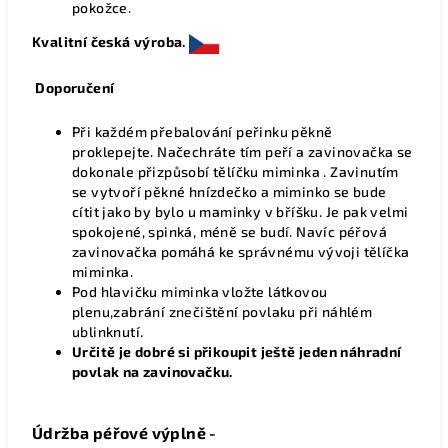
pokožce.
Kvalitní česká výroba.
Doporučení
Při každém přebalování peřinku pěkně
proklepejte. Načechráte tím peří a zavinovačka se
dokonale přizpůsobí tělíčku miminka . Zavinutím
se vytvoří pěkné hnízdečko a miminko se bude
cítit jako by bylo u maminky v bříšku. Je pak velmi
spokojené, spinká, méně se budí. Navíc péřová
zavinovačka pomáhá ke správnému vývoji tělíčka
miminka.
Pod hlavičku miminka vložte látkovou
plenu,zabrání znečištění povlaku při náhlém
ublinknutí.
Určitě je dobré si přikoupit ještě jeden náhradní
povlak na zavinovačku.
Údržba péřové výplně -