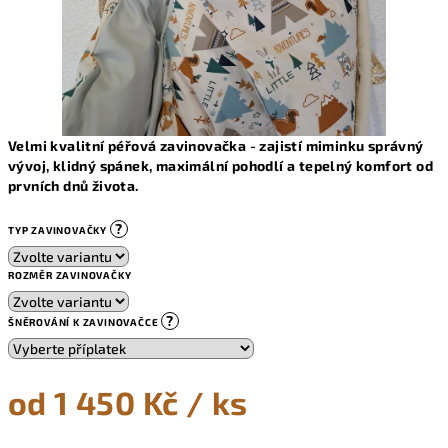
Velmi kvalitní péřová zavinovačka - z
ajistí miminku správný
vývoj, klidný spánek, maximální pohodlí a tepelný komfort od
prvních dnů života.
?
TYP ZAVINOVAČKY
ROZMĚR ZAVINOVAČKY
?
ŠNĚROVÁNÍ K ZAVINOVAČCE
od
1 450 Kč
/ ks
Měrná