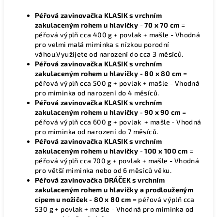
Péřová zavinovačka KLASIK s vrchním
zakulaceným rohem
u hlavičky
-
70 x 70 cm
=
péřová výplň cca 400 g + povlak + mašle - Vhodná
pro velmi malá miminka s nízkou porodní
váhou.Využijete od narození do cca 3 měsíců.
Péřová zavinovačka KLASIK s vrchním
zakulaceným rohem u hlavičky - 80 x 80 cm
=
péřová výplň cca 500 g + povlak + mašle - Vhodná
pro miminka od narození do 4 měsíců.
Péřová zavinovačka KLASIK s vrchním
zakulaceným rohem u hlavičky - 90 x 90 cm
=
péřová výplň cca 600 g + povlak + mašle - Vhodná
pro miminka od narození do 7 měsíců.
Péřová zavinovačka KLASIK s vrchním
zakulaceným rohem u hlavičky - 100 x 100 cm
=
péřová výplň cca 700 g + povlak + mašle - Vhodná
pro větší miminka nebo od 6 měsíců věku.
Péřová zavinovačka DRÁČEK s vrchním
zakulaceným rohem u hlavičky a prodlouženým
cípem u nožiček - 80 x 80 cm
= péřová výplň cca
530 g + povlak + mašle - Vhodná pro miminka od