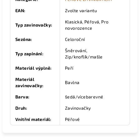
EAN
:
Zvolte variantu
Klasická, Péřová, Pro
Typ zavinovačky
:
novorozence
Sezóna
:
Celoroční
Šněrování,
Typ zapínání
:
Zip/knoflík/mašle
Materiál výplně
:
Peří
Materiál
Bavlna
zavinovačky
:
Barva
:
šedá/vícebarevné
Druh
:
Zavinovačky
Vnitřní materiál
:
Péřové