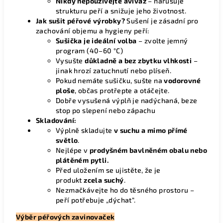
Nikdy nepoužívejte aviváž
– narušuje
strukturu peří a snižuje jeho životnost.
Jak sušit péřové výrobky?
Sušení je zásadní pro
zachování objemu a hygieny peří:
Sušička je ideální volba
– zvolte jemný
program (40–60 °C)
Vysušte
důkladně a bez zbytku vlhkosti
–
jinak hrozí zatuchnutí nebo plíseň.
Pokud nemáte sušičku, sušte na
vodorovné
ploše
, občas protřepte a otáčejte.
Dobře vysušená výplň je nadýchaná, beze
stop po slepení nebo zápachu
Skladování:
Výplně skladujte
v suchu a mimo přímé
světlo
.
Nejlépe v
prodyšném bavlněném obalu nebo
plátěném pytli.
Před uložením se ujistěte, že je
produkt
zcela suchý
.
Nezmačkávejte ho do těsného prostoru –
peří potřebuje „dýchat“.
Výběr péřových zavinovaček