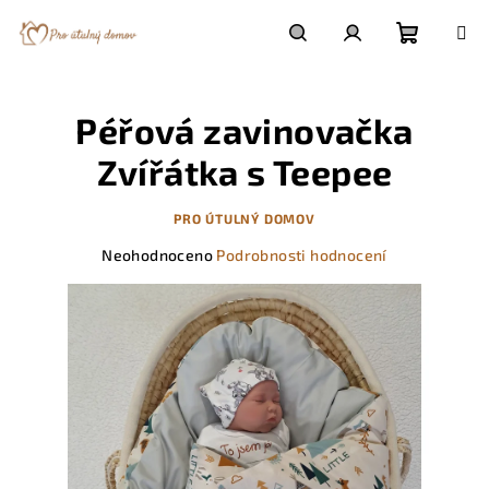
Přejít
na
obsah
Nákupn
Hledat
Přihlášení
Péřová zavinovačka
košík
Zvířátka s Teepee
PRO ÚTULNÝ DOMOV
Průměrné
Neohodnoceno
Podrobnosti hodnocení
hodnocení
produktu
je
0,0
z
5
hvězdiček.