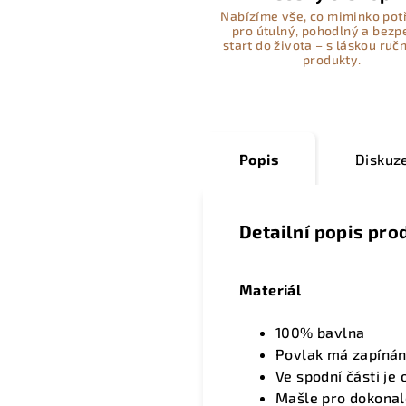
Nabízíme vše, co miminko pot
pro útulný, pohodlný a bez
start do života – s láskou ručn
produkty.
Popis
Diskuz
Detailní popis pro
Materiál
100% bavlna
Povlak má zapínání
Ve spodní části j
Mašle pro dokonalé