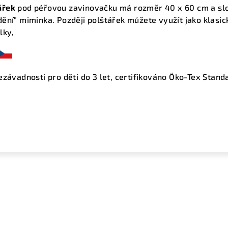
ářek
pod péřovou zavinovačku má rozměr 40 x 60 cm a slo
ění" miminka. Později polštářek můžete využít jako klasic
lky,
ezávadnosti pro děti do 3 let, certifikováno Öko-Tex Stand