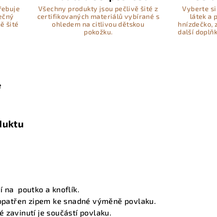
řebuje
Všechny produkty jsou pečlivě šité z
Vyberte si
pečný
certifikovaných materiálů vybírané s
látek a
ě šité
ohledem na citlivou dětskou
hnízdečko, 
pokožku.
další doplň
e
duktu
 na poutko a knoflík.
e opatřen zipem ke snadné výměně povlaku.
 zavinutí je součástí povlaku.