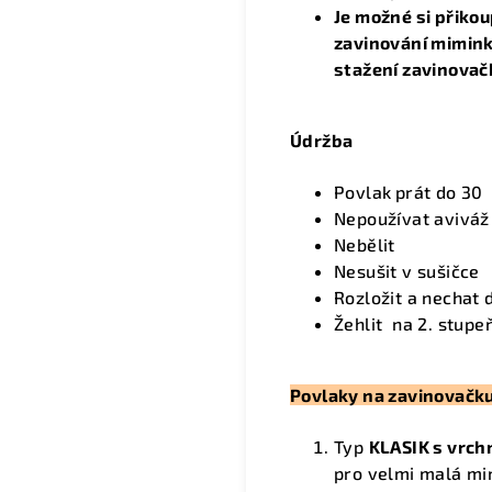
Je možné si přikou
zavinování mimink
stažení zavinovač
Údržba
Povlak
prát do 30
Nepoužívat aviváž
Nebělit
Nesušit v sušičce
Rozložit a nechat
Žehlit na 2. stupeň
Povlaky na zavinovačku
Typ
KLASIK s vrc
pro velmi malá mi