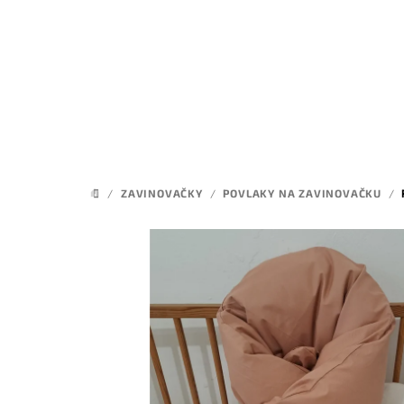
Přejít
na
obsah
/
ZAVINOVAČKY
/
POVLAKY NA ZAVINOVAČKU
/
DOMŮ