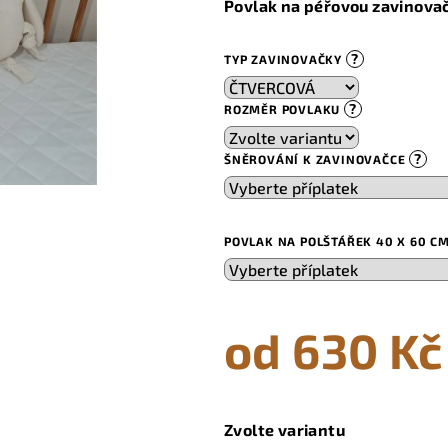
Povlak na péřovou zavinova
je
0,0
?
TYP ZAVINOVAČKY
z
5
?
ROZMĚR POVLAKU
hvězdiček.
?
ŠNĚROVÁNÍ K ZAVINOVAČCE
POVLAK NA POLŠTÁŘEK 40 X 60 C
od
630 Kč
Měrná
cena:
Zvolte variantu