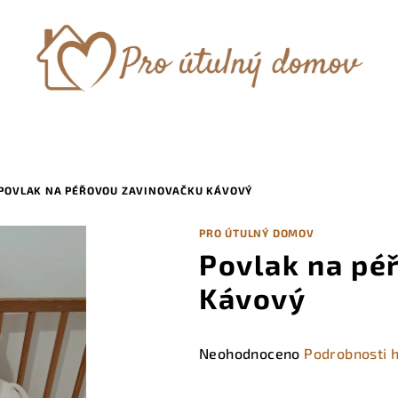
POVLAK NA PÉŘOVOU ZAVINOVAČKU KÁVOVÝ
PRO ÚTULNÝ DOMOV
Povlak na pé
Kávový
Průměrné
Neohodnoceno
Podrobnosti 
hodnocení
produktu