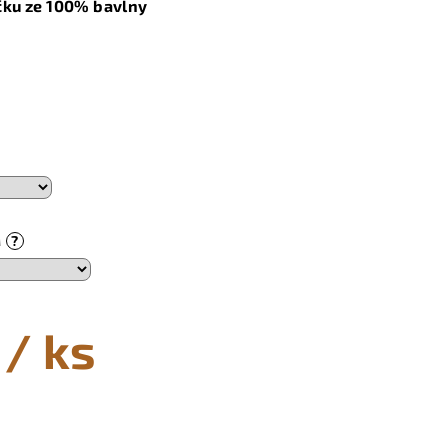
čku ze 100% bavlny
?
M
/ ks