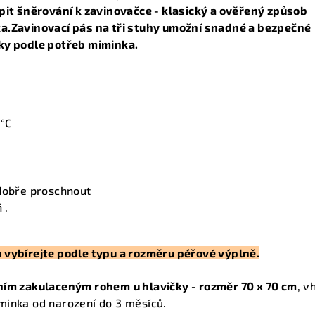
pit šněrování k zavinovačce - klasický a ověřený způsob
a.Zavinovací pás na tři stuhy umožní snadné a bezpečné
ky podle potřeb miminka.
 °C
 dobře proschnout
 .
 vybírejte podle typu a rozměru péřové výplně.
hním zakulaceným rohem
u hlavičky
- rozměr 70 x 70 cm
, v
minka od narození do 3 měsíců.