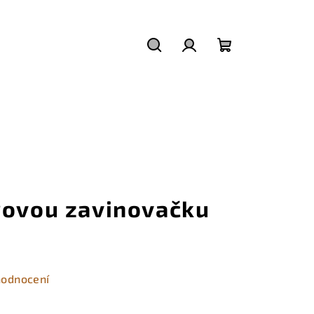
Hledat
Přihlášení
Nákupní
košík
řovou zavinovačku
hodnocení