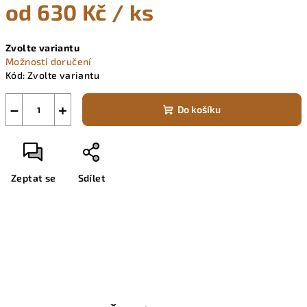
od
630 Kč
/ ks
Měrná
Zvolte variantu
cena:
Možnosti doručení
Kód:
Zvolte variantu
−
+
Do košíku
Zeptat se
Sdílet