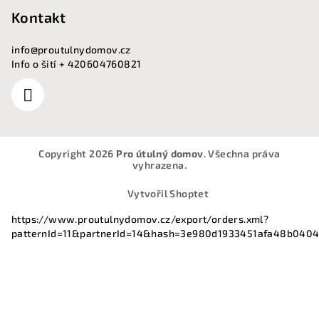
Kontakt
info
@
proutulnydomov.cz
Info o šití + 420604760821
Copyright 2026
Pro útulný domov
. Všechna práva
vyhrazena.
Vytvořil Shoptet
https://www.proutulnydomov.cz/export/orders.xml?
patternId=11&partnerId=14&hash=3e980d1933451afa48b040