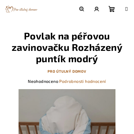
Přejít
na
obsah
Nákupn
Hledat
Přihlášení
Povlak na péřovou
košík
zavinovačku Rozházený
puntík modrý
PRO ÚTULNÝ DOMOV
Průměrné
Neohodnoceno
Podrobnosti hodnocení
hodnocení
produktu
je
0,0
z
5
hvězdiček.