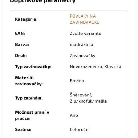
POVLAKY NA
Kategorie
:
ZAVINOVAČKU
EAN
:
Zvolte variantu
Barva
:
modrá/bílá
Druh
:
Zavinovačky
Typ zavinovačky
:
Novorozenecká, Klasická
Materiál
Bavlna
zavinovačky
:
Šněrování,
Typ zapínání
:
Zip/knoflík/mašle
Možnost praní v
Ano
pračce
:
Sezóna
:
Celoroční