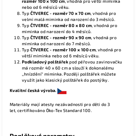
rozměr 100 x 100 cm
, vhodná pro větší miminka
nebo od 6 měsíců věku.
Typ
ČTVEREC
- rozměr 70 x 70 cm
, vhodná pro
velmi malá miminka od narození do 3 měsíců.
Typ
ČTVEREC - rozměr 80 x 80 cm
, vhodná pro
miminka od narození do 4 měsíců.
Typ
ČTVEREC - rozměr 90 x 90 cm
,
vhodná pro
miminka od narození do 7 měsíců.
Typ
ČTVEREC - rozměr 100 x 100 cm
, vhodná pro
větší miminka nebo od 6 měsíců věku.
Podkladový polštářek
pod péřovou zavinovačku
má rozměr 40 x 60 cm a slouží k dokonalému
,,hnízdění" miminka. Později polštářek můžete
využít jako klasický polštářek do postýlky.
Kvalitní česká výroba.
Materiály mají atesty nezávadnosti pro děti do 3
let, certifikováno Öko-Tex Standard 100.
Doplňkové parametry