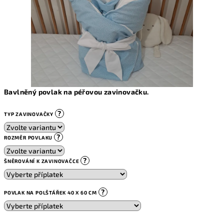
Bavlněný povlak na péřovou zavinovačku.
?
TYP ZAVINOVAČKY
?
ROZMĚR POVLAKU
?
ŠNĚROVÁNÍ K ZAVINOVAČCE
?
POVLAK NA POLŠTÁŘEK 40 X 60 CM