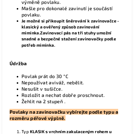
výměně povlaku.
Mašle pro dokonalé zavinutí je součástí
povlaku.
Je možné si přikoupit šněrování k zavinovačce -
klasický a ověřený způsob zavinování
miminka.Zavinovací pás na tři stuhy umožní
snadné a bezpečné stažení zavinovačky podle
potřeb miminka.
Údržba
Povlak
prát do 30 °C
Nepoužívat aviváž, nebělit.
Nesušit v sušičce.
Rozložit a nechat dobře proschnout.
Žehlit na 2 stupeň .
Povlaky na zavinovačku vybírejte podle typu a
rozměru péřové výplně.
Typ
KLASIK s vrchním zakulaceným rohem
u