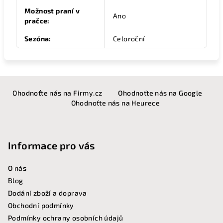
Možnost praní v
Ano
pračce
:
Sezóna
:
Celoroční
Z
Ohodnoťte nás na Firmy.cz
Ohodnoťte nás na Google
á
Ohodnoťte nás na Heurece
p
a
t
Informace pro vás
í
O nás
Blog
Dodání zboží a doprava
Obchodní podmínky
Podmínky ochrany osobních údajů