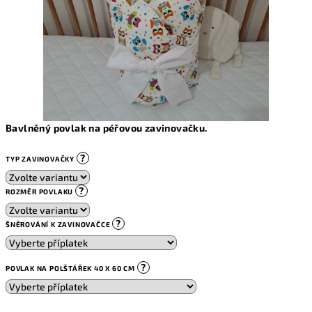
Bavlněný povlak na péřovou zavinovačku.
?
TYP ZAVINOVAČKY
?
ROZMĚR POVLAKU
?
ŠNĚROVÁNÍ K ZAVINOVAČCE
?
POVLAK NA POLŠTÁŘEK 40 X 60 CM