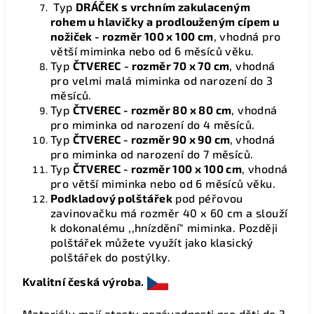
Typ
DRÁČEK s vrchním zakulaceným
rohem u hlavičky a prodlouženým cípem u
nožiček - rozměr 100 x 100 cm
, vhodná pro
větší miminka nebo od 6 měsíců věku.
Typ
ČTVEREC
- rozměr 70 x 70 cm
, vhodná
pro velmi malá miminka od narození do 3
měsíců.
Typ
ČTVEREC - rozměr 80 x 80 cm
, vhodná
pro miminka od narození do 4 měsíců.
Typ
ČTVEREC - rozměr 90 x 90 cm
,
vhodná
pro miminka od narození do 7 měsíců.
Typ
ČTVEREC - rozměr 100 x 100 cm
, vhodná
pro větší miminka nebo od 6 měsíců věku.
Podkladový polštářek
pod péřovou
zavinovačku má rozměr 40 x 60 cm a slouží
k dokonalému ,,hnízdění" miminka. Později
polštářek můžete využít jako klasický
polštářek do postýlky.
Kvalitní česká výroba.
Materiály mají atesty nezávadnosti pro děti do 3