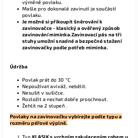
výměně povlaku.
Mašle pro dokonalé zavinutí je součástí
povlaku.
Je možné si přikoupit šněrování k
zavinovačce - klasický a ověřený způsob
zavinování miminka.Zavinovací pás na tři
stuhy umožní snadné a bezpečné stažení
zavinovačky podle potřeb miminka.
Údržba
Povlak
prát do 30 °C
Nepoužívat aviváž, nebělit.
Nesušit v sušičce.
Rozložit a nechat dobře proschnout.
Žehlit na 2 stupeň .
Povlaky na zavinovačku vybírejte podle typu a
rozměru péřové výplně.
Typ
KLASIK s vrchním zakulaceným rohem
u