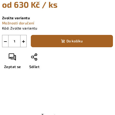
od
630 Kč
/ ks
Měrná
Zvolte variantu
cena:
Možnosti doručení
Kód:
Zvolte variantu
−
+
Do košíku
Zeptat se
Sdílet