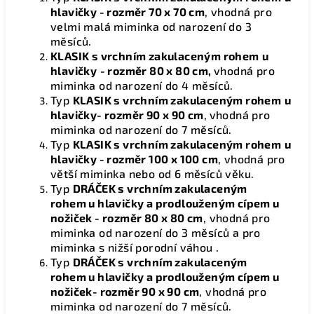
hlavičky
- rozměr 70 x 70 cm
, vhodná pro
velmi malá miminka od narození do 3
měsíců.
KLASIK s vrchním zakulaceným rohem
u
hlavičky
- rozměr 80 x 80 cm,
vhodná pro
miminka od narození do 4 měsíců.
Typ
KLASIK s vrchním zakulaceným rohem
u
hlavičky- rozměr 90 x 90 cm
,
vhodná pro
miminka od narození do 7 měsíců.
Typ
KLASIK s vrchním zakulaceným rohem
u
hlavičky - rozměr 100 x 100 cm
, vhodná pro
větší miminka nebo od 6 měsíců věku.
Typ
DRÁČEK s vrchním zakulaceným
rohem u hlavičky a prodlouženým cípem u
nožiček - rozměr 80 x 80 cm
, vhodná pro
miminka od narození do 3 měsíců a pro
miminka s nižší porodní váhou .
Typ
DRÁČEK s vrchním zakulaceným
rohem u hlavičky a prodlouženým cípem u
nožiček- rozměr 90 x 90 cm
, vhodná pro
miminka od narození do 7 měsíců.