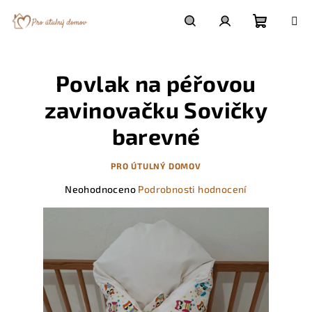
Přejít
na
obsah
Nákupn
Hledat
Přihlášení
Povlak na péřovou
košík
zavinovačku Sovičky
barevné
PRO ÚTULNÝ DOMOV
Průměrné
Neohodnoceno
Podrobnosti hodnocení
hodnocení
produktu
je
0,0
z
5
hvězdiček.