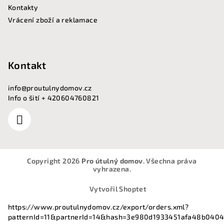
Kontakty
Vrácení zboží a reklamace
Kontakt
info
@
proutulnydomov.cz
Info o šití + 420604760821
Copyright 2026
Pro útulný domov
. Všechna práva
vyhrazena.
Vytvořil Shoptet
https://www.proutulnydomov.cz/export/orders.xml?
patternId=11&partnerId=14&hash=3e980d1933451afa48b040