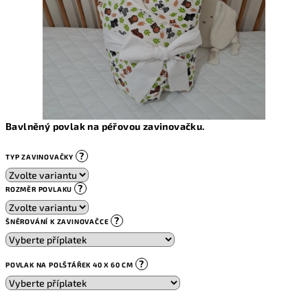
Bavlněný povlak na péřovou zavinovačku.
?
TYP ZAVINOVAČKY
?
ROZMĚR POVLAKU
?
ŠNĚROVÁNÍ K ZAVINOVAČCE
?
POVLAK NA POLŠTÁŘEK 40 X 60 CM