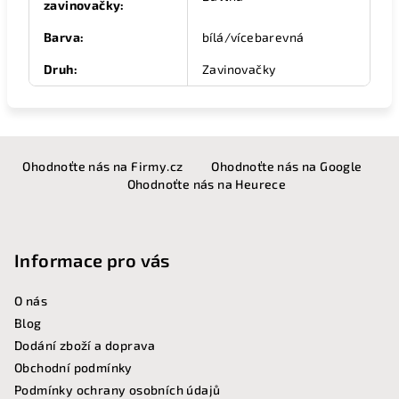
zavinovačky
:
Barva
:
bílá/vícebarevná
Druh
:
Zavinovačky
Z
Ohodnoťte nás na Firmy.cz
Ohodnoťte nás na Google
á
Ohodnoťte nás na Heurece
p
a
t
Informace pro vás
í
O nás
Blog
Dodání zboží a doprava
Obchodní podmínky
Podmínky ochrany osobních údajů