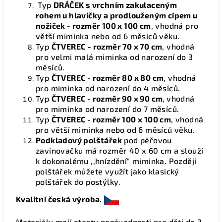
Typ
DRÁČEK s vrchním zakulaceným
rohem u hlavičky a prodlouženým cípem u
nožiček - rozměr 100 x 100 cm
, vhodná pro
větší miminka nebo od 6 měsíců věku.
Typ
ČTVEREC
- rozměr 70 x 70 cm
, vhodná
pro velmi malá miminka od narození do 3
měsíců.
Typ
ČTVEREC - rozměr 80 x 80 cm
, vhodná
pro miminka od narození do 4 měsíců.
Typ
ČTVEREC - rozměr 90 x 90 cm
,
vhodná
pro miminka od narození do 7 měsíců.
Typ
ČTVEREC - rozměr 100 x 100 cm
, vhodná
pro větší miminka nebo od 6 měsíců věku.
Podkladový polštářek
pod péřovou
zavinovačku má rozměr 40 x 60 cm a slouží
k dokonalému ,,hnízdění" miminka. Později
polštářek můžete využít jako klasický
polštářek do postýlky.
Kvalitní česká výroba.
Materiály mají atesty nezávadnosti pro děti do 3