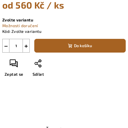
od
560 Kč
/ ks
Měrná
Zvolte variantu
cena:
Možnosti doručení
Kód:
Zvolte variantu
−
+
Do košíku
Zeptat se
Sdílet