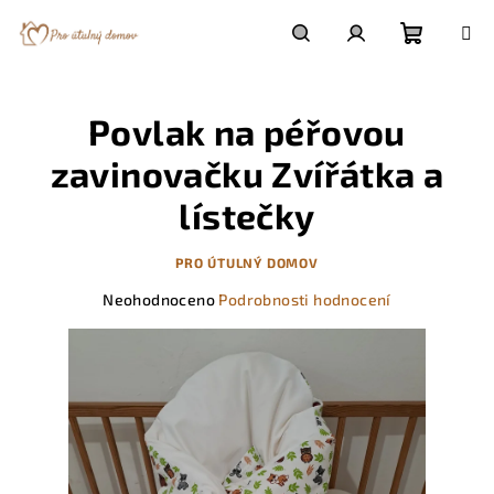
Přejít
na
obsah
Nákupn
Hledat
Přihlášení
Povlak na péřovou
košík
zavinovačku Zvířátka a
lístečky
PRO ÚTULNÝ DOMOV
Průměrné
Neohodnoceno
Podrobnosti hodnocení
hodnocení
produktu
je
0,0
z
5
hvězdiček.