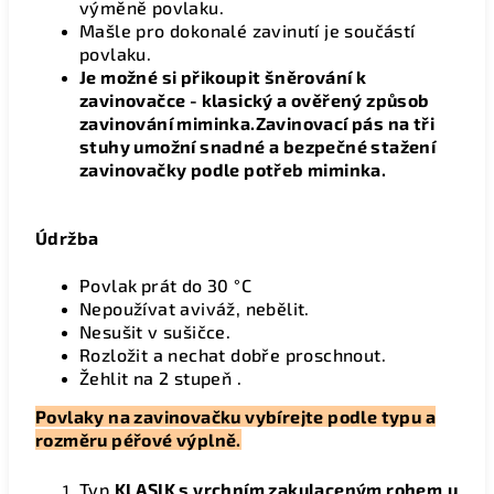
výměně povlaku.
Mašle pro dokonalé zavinutí je součástí
povlaku.
Je možné si přikoupit šněrování k
zavinovačce - klasický a ověřený způsob
zavinování miminka.Zavinovací pás na tři
stuhy umožní snadné a bezpečné stažení
zavinovačky podle potřeb miminka.
Údržba
Povlak
prát do 30 °C
Nepoužívat aviváž, nebělit.
Nesušit v sušičce.
Rozložit a nechat dobře proschnout.
Žehlit na 2 stupeň .
Povlaky na zavinovačku vybírejte podle typu a
rozměru péřové výplně.
Typ
KLASIK s vrchním zakulaceným rohem
u