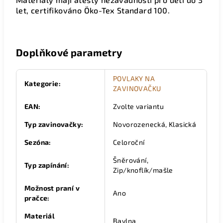
let, certifikováno Öko-Tex Standard 100.
Doplňkové parametry
POVLAKY NA
Kategorie
:
ZAVINOVAČKU
EAN
:
Zvolte variantu
Typ zavinovačky
:
Novorozenecká, Klasická
Sezóna
:
Celoroční
Šněrování,
Typ zapínání
:
Zip/knoflík/mašle
Možnost praní v
Ano
pračce
:
Materiál
Bavlna