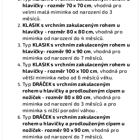
hlavičky
- rozměr 70 x 70 cm
, vhodná pro
velmi malá miminka od narození do 3
měsíců.
KLASIK s vrchním zakulaceným rohem
u
hlavičky
- rozměr 80 x 80 cm,
vhodná pro
miminka od narození do 4 měsíců.
Typ
KLASIK s vrchním zakulaceným rohem
u
hlavičky- rozměr 90 x 90 cm
,
vhodná pro
miminka od narození do 7 měsíců.
Typ
KLASIK s vrchním zakulaceným rohem
u
hlavičky - rozměr 100 x 100 cm
, vhodná pro
větší miminka nebo od 6 měsíců věku.
Typ
DRÁČEK s vrchním zakulaceným
rohem u hlavičky a prodlouženým cípem u
nožiček - rozměr 80 x 80 cm
, vhodná pro
miminka od narození do 3 měsíců a pro
miminka s nižší porodní váhou .
Typ
DRÁČEK s vrchním zakulaceným
rohem u hlavičky a prodlouženým cípem u
nožiček- rozměr 90 x 90 cm
, vhodná pro
miminka od narození do 7 měsíců.