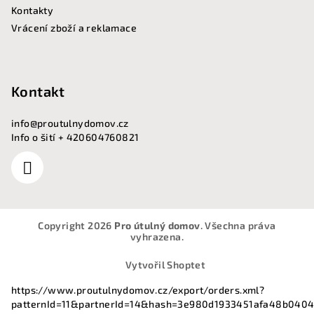
Kontakty
Vrácení zboží a reklamace
Kontakt
info
@
proutulnydomov.cz
Info o šití + 420604760821
Copyright 2026
Pro útulný domov
. Všechna práva
vyhrazena.
Vytvořil Shoptet
https://www.proutulnydomov.cz/export/orders.xml?
patternId=11&partnerId=14&hash=3e980d1933451afa48b040