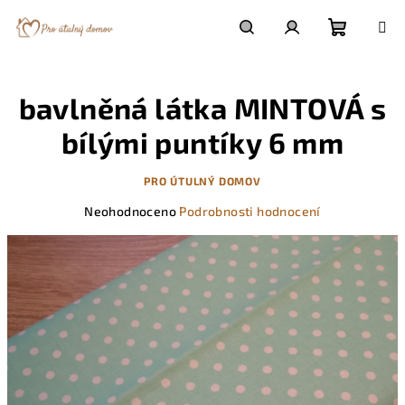
Přejít
na
obsah
Nákupn
Hledat
Přihlášení
bavlněná látka MINTOVÁ s
košík
bílými puntíky 6 mm
PRO ÚTULNÝ DOMOV
Průměrné
Neohodnoceno
Podrobnosti hodnocení
hodnocení
produktu
je
0,0
z
5
hvězdiček.