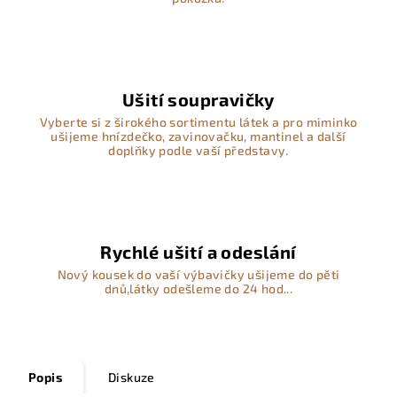
Ušití soupravičky
Vyberte si z širokého sortimentu látek a pro miminko
ušijeme hnízdečko, zavinovačku, mantinel a další
doplňky podle vaší představy.
Rychlé ušití a odeslání
Nový kousek do vaší výbavičky ušijeme do pěti
dnů,látky odešleme do 24 hod...
Popis
Diskuze