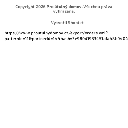
Copyright 2026
Pro útulný domov
. Všechna práva
vyhrazena.
Vytvořil Shoptet
https://www.proutulnydomov.cz/export/orders.xml?
patternId=11&partnerId=14&hash=3e980d1933451afa48b040