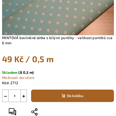
MINTOVÁ bavlněná látka s bílými puntíky - velikost puntíků cca
6 mm
49 Kč
/ 0,5 m
Měrná
Skladem
(8 0,5 m)
cena:
Možnosti doručení
Kód:
2712
−
+
Do košíku