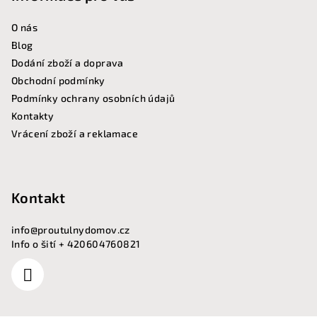
í
O nás
Blog
Dodání zboží a doprava
Obchodní podmínky
Podmínky ochrany osobních údajů
Kontakty
Vrácení zboží a reklamace
Kontakt
info
@
proutulnydomov.cz
Info o šití + 420604760821