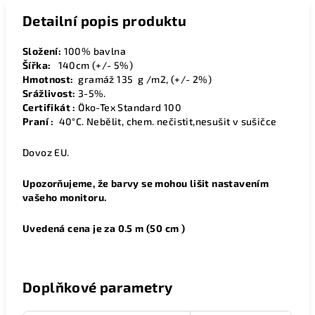
Detailní popis produktu
Složení:
100% bavlna
Šířka:
1
40cm (+/- 5%)
Hmotnost:
gramáž 135 g /m2, (+/- 2%)
Srážlivost:
3-5%.
Certifikát :
Öko-Tex Standard 100
Praní :
40°C. Nebělit, chem. nečistit,nesušit v sušičce
Dovoz EU.
Upozorňujeme, že barvy se mohou lišit nastavením
vašeho monitoru.
Uvedená cena je za 0.5 m (50 cm )
Doplňkové parametry