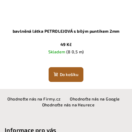
bavlněná látka PETROLEJOVÁ s bílým puntíkem 2mm
49 Kč
Skladem
(8 0,5 m)
Do košíku
Z
Ohodnoťte nás na Firmy.cz
Ohodnoťte nás na Google
á
Ohodnoťte nás na Heurece
p
a
t
Informace pro vás