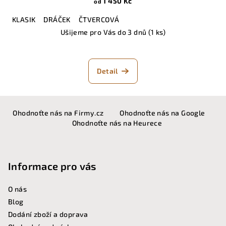
1 450 Kč
od
KLASIK
DRÁČEK
ČTVERCOVÁ
Ušijeme pro Vás do 3 dnů
(1 ks)
Detail
Z
Ohodnoťte nás na Firmy.cz
Ohodnoťte nás na Google
á
Ohodnoťte nás na Heurece
p
a
t
Informace pro vás
í
O nás
Blog
Dodání zboží a doprava