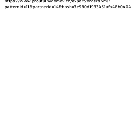
https://www.proutulnydomov.cz/export/orders.xml?
patternId=11&partnerId=14&hash=3e980d1933451afa48b040