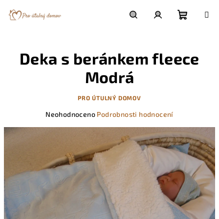
Přejít
na
obsah
Nákupn
Hledat
Přihlášení
Deka s beránkem fleece
košík
Modrá
PRO ÚTULNÝ DOMOV
Průměrné
Neohodnoceno
Podrobnosti hodnocení
hodnocení
produktu
je
0,0
z
5
hvězdiček.