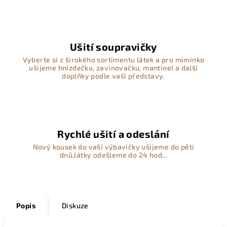
Ušití soupravičky
Vyberte si z širokého sortimentu látek a pro miminko
ušijeme hnízdečko, zavinovačku, mantinel a další
doplňky podle vaší představy.
Rychlé ušití a odeslání
Nový kousek do vaší výbavičky ušijeme do pěti
dnů,látky odešleme do 24 hod...
Popis
Diskuze