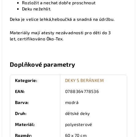
Rozložit a nechat dobře proschnout
Deku
nežehlit.
Deka je velice lehká,heboučká a snadná na údržbu.
Materiály mají atesty nezávadnosti pro děti do 3
let, certifikováno Öko-Tex.
Doplňkové parametry
Kategorie
:
DEKY S BERÁNKEM
EAN
:
0788364778536
Barva
:
modrá
Druh
:
dětské deky
Materiál
:
polyesterové
Rozměr
:
60 x 70 cm