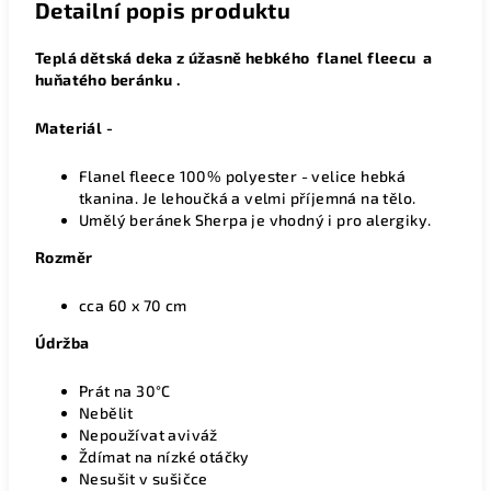
Detailní popis produktu
Teplá dětská deka z úžasně hebkého flanel fleecu a
huňatého beránku .
Materiál -
Flanel fleece 100% polyester - velice hebká
tkanina. Je lehoučká a velmi příjemná na tělo.
Umělý beránek Sherpa je vhodný i pro alergiky.
Rozměr
cca 60 x 70 cm
Údržba
Prát na 30°C
Nebělit
Nepoužívat aviváž
Ždímat na nízké otáčky
Nesušit v sušičce