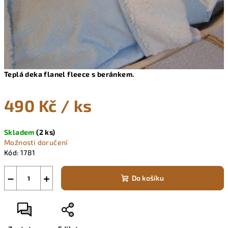
Teplá deka flanel fleece s beránkem.
490 Kč
/ ks
Měrná
Skladem
(2 ks)
cena:
Možnosti doručení
Kód:
1781
−
+
Do košíku