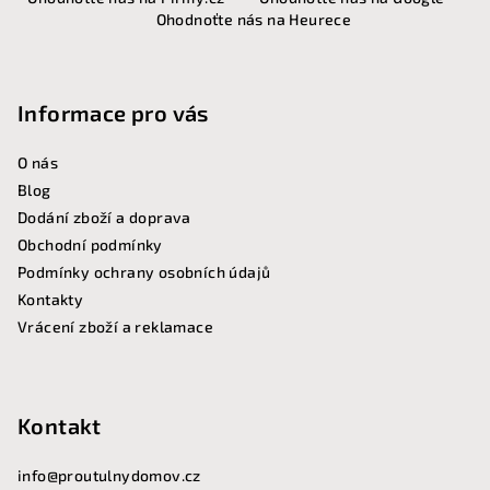
á
Ohodnoťte nás na Heurece
p
a
t
Informace pro vás
í
O nás
Blog
Dodání zboží a doprava
Obchodní podmínky
Podmínky ochrany osobních údajů
Kontakty
Vrácení zboží a reklamace
Kontakt
info
@
proutulnydomov.cz