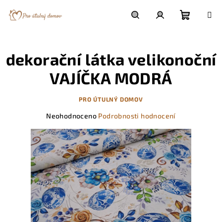
Přejít
na
obsah
Nákupn
Hledat
Přihlášení
dekorační látka velikonoční
košík
VAJÍČKA MODRÁ
PRO ÚTULNÝ DOMOV
Průměrné
Neohodnoceno
Podrobnosti hodnocení
hodnocení
produktu
je
0,0
z
5
hvězdiček.