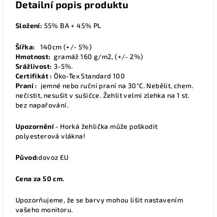
Detailní popis produktu
Složení:
55% BA + 45% PL
Šířka:
1
40cm (+/- 5%)
Hmotnost:
gramáž 160 g/m2, (+/- 2%)
Srážlivost:
3-5%.
Certifikát :
Öko-Tex Standard 100
Praní :
jemné nebo ruční praní na 30°C. Nebělit, chem.
nečistit, nesušit v sušičce. Žehlit velmi zlehka na 1 st.
bez napařování.
Upozornění
- Horká žehlička může poškodit
polyesterová vlákna!
Původ:
dovoz EU
Cena za 50 cm.
Upozorňujeme, že se barvy mohou lišit nastavením
vašeho monitoru.