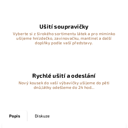
Ušití soupravičky
Vyberte si z širokého sortimentu látek a pro miminko
ušijeme hnízdečko, zavinovačku, mantinel a další
doplňky podle vaší představy.
Rychlé ušití a odeslání
Nový kousek do vaší výbavičky ušijeme do pěti
dnů,látky odešleme do 24 hod...
Popis
Diskuze