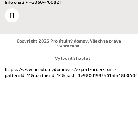
Info o šití + 420604760821
Copyright 2026
Pro útulný domov
. Všechna práva
vyhrazena.
Vytvořil Shoptet
https://www.proutulnydomov.cz/export/orders.xml?
patternId=11&partnerId=14&hash=3e980d1933451afa48b040