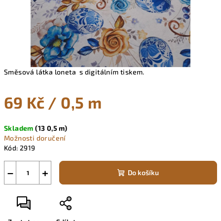
Směsová látka loneta
s digitálním tiskem.
69 Kč
/ 0,5 m
Měrná
Skladem
(13 0,5 m)
cena:
Možnosti doručení
Kód:
2919
−
+
Do košíku