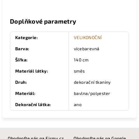
Doplňkové parametry
Kategorie
:
VELIKONOČNÍ
Barva
:
vícebarevná
Šířka
:
140 cm
Materiál látky
:
směs
Druh
:
dekorační tkaniny
Materiál
:
bavlna/polyester
Dekorační látka
:
ano
Z
Ohodnoťte nás na Firmy.cz
Ohodnoťte nás na Google