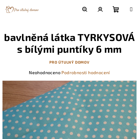
Přejít
na
obsah
Nákupn
Hledat
Přihlášení
bavlněná látka TYRKYSOVÁ
košík
s bílými puntíky 6 mm
PRO ÚTULNÝ DOMOV
Průměrné
Neohodnoceno
Podrobnosti hodnocení
hodnocení
produktu
je
0,0
z
5
hvězdiček.