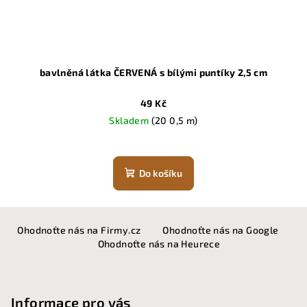
bavlněná látka ČERVENÁ s bílými puntíky 2,5 cm
49 Kč
Skladem
(20 0,5 m)
Do košíku
Z
Ohodnoťte nás na Firmy.cz
Ohodnoťte nás na Google
á
Ohodnoťte nás na Heurece
p
a
t
Informace pro vás