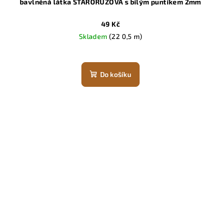
bavlněná látka STARORŮŽOVÁ s bílým puntíkem 2mm
49 Kč
Skladem
(22 0,5 m)
Do košíku