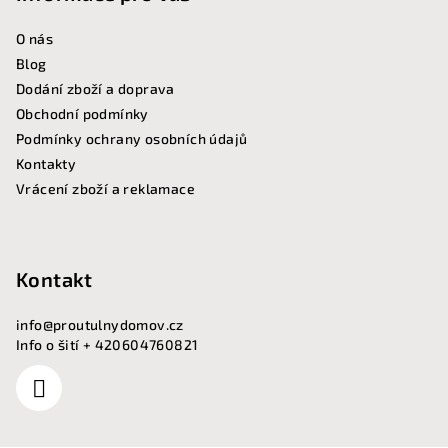
í
O nás
Blog
Dodání zboží a doprava
Obchodní podmínky
Podmínky ochrany osobních údajů
Kontakty
Vrácení zboží a reklamace
Kontakt
info
@
proutulnydomov.cz
Info o šití + 420604760821