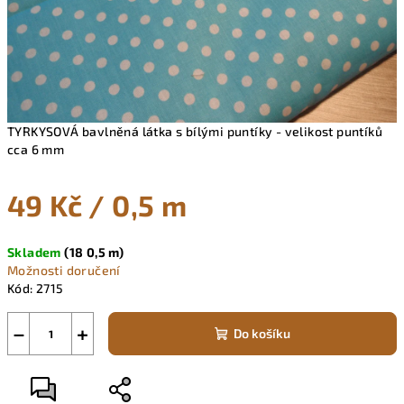
TYRKYSOVÁ bavlněná látka s bílými puntíky - velikost puntíků
cca 6 mm
49 Kč
/ 0,5 m
Měrná
Skladem
(18 0,5 m)
cena:
Možnosti doručení
Kód:
2715
−
+
Do košíku