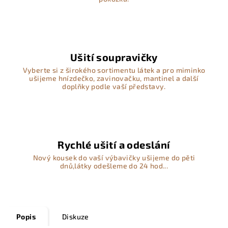
Ušití soupravičky
Vyberte si z širokého sortimentu látek a pro miminko
ušijeme hnízdečko, zavinovačku, mantinel a další
doplňky podle vaší představy.
Rychlé ušití a odeslání
Nový kousek do vaší výbavičky ušijeme do pěti
dnů,látky odešleme do 24 hod...
Popis
Diskuze