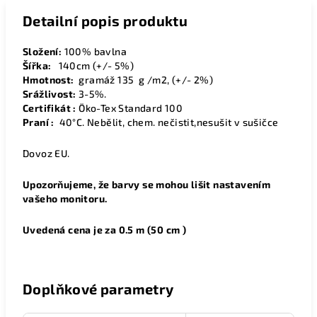
Detailní popis produktu
Složení:
100% bavlna
Šířka:
1
40cm (+/- 5%)
Hmotnost:
gramáž 135 g /m2, (+/- 2%)
Srážlivost:
3-5%.
Certifikát :
Öko-Tex Standard 100
Praní :
40°C. Nebělit, chem. nečistit,nesušit v sušičce
Dovoz EU.
Upozorňujeme, že barvy se mohou lišit nastavením
vašeho monitoru.
Uvedená cena je za 0.5 m (50 cm )
Doplňkové parametry