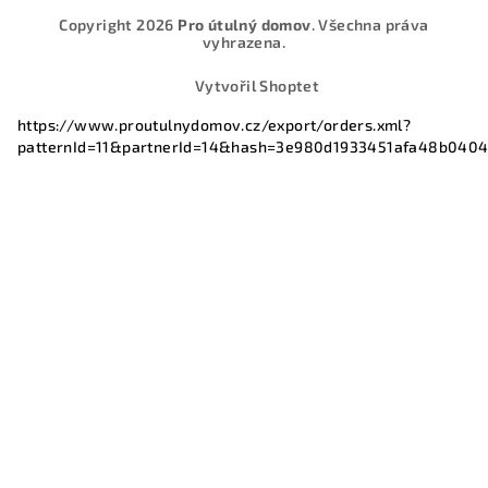
Copyright 2026
Pro útulný domov
. Všechna práva
vyhrazena.
Vytvořil Shoptet
https://www.proutulnydomov.cz/export/orders.xml?
patternId=11&partnerId=14&hash=3e980d1933451afa48b040