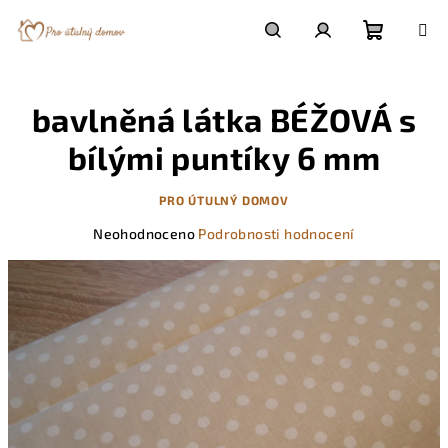
Přejít
na
obsah
Nákupn
Hledat
Přihlášení
bavlněná látka BÉŽOVÁ s
košík
bílými puntíky 6 mm
PRO ÚTULNÝ DOMOV
Průměrné
Neohodnoceno
Podrobnosti hodnocení
hodnocení
produktu
je
0,0
z
5
hvězdiček.