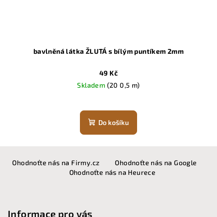
bavlněná látka ŽLUTÁ s bílým puntíkem 2mm
49 Kč
Skladem
(20 0,5 m)
Do košíku
Z
Ohodnoťte nás na Firmy.cz
Ohodnoťte nás na Google
á
Ohodnoťte nás na Heurece
p
a
t
Informace pro vás