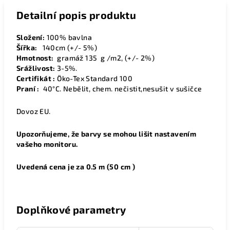
Detailní popis produktu
Složení:
100% bavlna
Šířka:
1
40cm (+/- 5%)
Hmotnost:
gramáž 135 g /m2, (+/- 2%)
Srážlivost:
3-5%.
Certifikát :
Öko-Tex Standard 100
Praní :
40°C. Nebělit, chem. nečistit,nesušit v sušičce
Dovoz EU.
Upozorňujeme, že barvy se mohou lišit nastavením
vašeho monitoru.
Uvedená cena je za 0.5 m (50 cm )
Doplňkové parametry