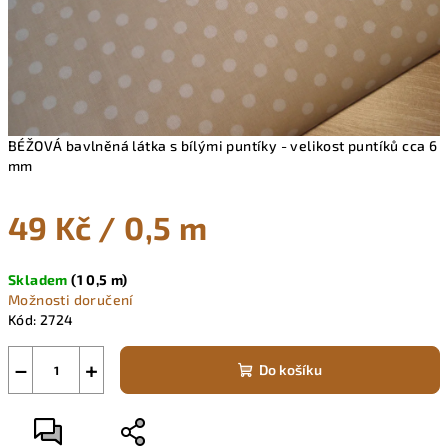
BÉŽOVÁ bavlněná látka s bílými puntíky - velikost puntíků cca 6
mm
49 Kč
/ 0,5 m
Měrná
Skladem
(1 0,5 m)
cena:
Možnosti doručení
Kód:
2724
−
+
Do košíku