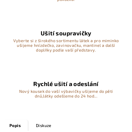
Ušití soupravičky
Vyberte si z širokého sortimentu látek a pro miminko
ušijeme hnízdečko, zavinovačku, mantinel a další
doplňky podle vaší představy.
Rychlé ušití a odeslání
Nový kousek do vaší výbavičky ušijeme do pěti
dnů,látky odešleme do 24 hod...
Popis
Diskuze