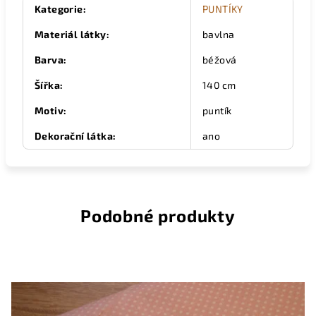
Kategorie
:
PUNTÍKY
Materiál látky
:
bavlna
Barva
:
béžová
Šířka
:
140 cm
Motiv
:
puntík
Dekorační látka
:
ano
Podobné produkty