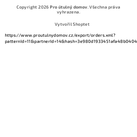
Copyright 2026
Pro útulný domov
. Všechna práva
vyhrazena.
Vytvořil Shoptet
https://www.proutulnydomov.cz/export/orders.xml?
patternId=11&partnerId=14&hash=3e980d1933451afa48b040