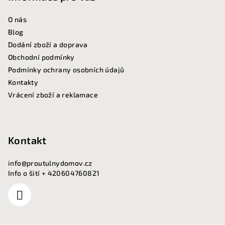
í
O nás
Blog
Dodání zboží a doprava
Obchodní podmínky
Podmínky ochrany osobních údajů
Kontakty
Vrácení zboží a reklamace
Kontakt
info
@
proutulnydomov.cz
Info o šití + 420604760821