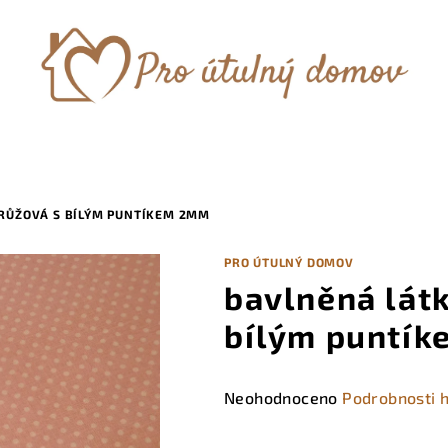
RŮŽOVÁ S BÍLÝM PUNTÍKEM 2MM
PRO ÚTULNÝ DOMOV
bavlněná lá
bílým puntí
Průměrné
Neohodnoceno
Podrobnosti 
hodnocení
produktu