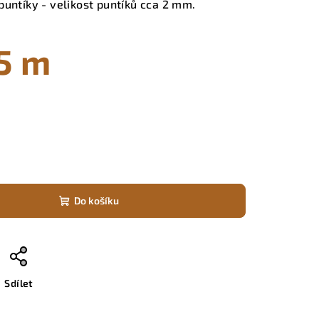
puntíky - velikost puntíků cca 2 mm.
,5 m
Do košíku
Sdílet