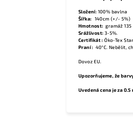
Složení:
100% bavlna
Šířka:
1
40cm (+/- 5%)
Hmotnost:
gramáž 135 
Srážlivost:
3-5%.
Certifikát :
Öko-Tex Sta
Praní :
40°C. Nebělit, ch
Dovoz EU.
Upozorňujeme, že barvy
Uvedená cena je za 0.5 