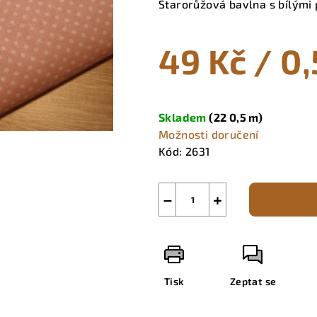
Starorůžová bavlna s bílými 
je
0,0
49 Kč
/ 0
z
5
hvězdiček.
Měrná
cena:
Skladem
(22 0,5 m)
Možnosti doručení
Kód:
2631
−
+
Tisk
Zeptat se