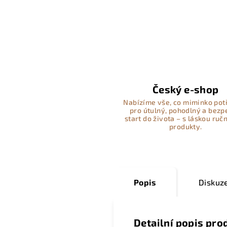
Český e-shop
Nabízíme vše, co miminko pot
pro útulný, pohodlný a bez
start do života – s láskou ručn
produkty.
Popis
Diskuz
Detailní popis pro