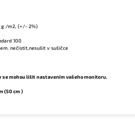
g /m2, (+/- 2%)
ndard 100
em. nečistit,nesušit v sušičce
 se mohou lišit nastavením vašeho monitoru.
m (50 cm )