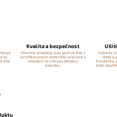
Kvalita a bezpečnost
Ušit
řebuje
Všechny produkty jsou pečlivě šité z
Vyberte si
pečný
certifikovaných materiálů vybírané s
látek a
ě šité
ohledem na citlivou dětskou
hnízdečko, 
pokožku.
další doplň
e
duktu