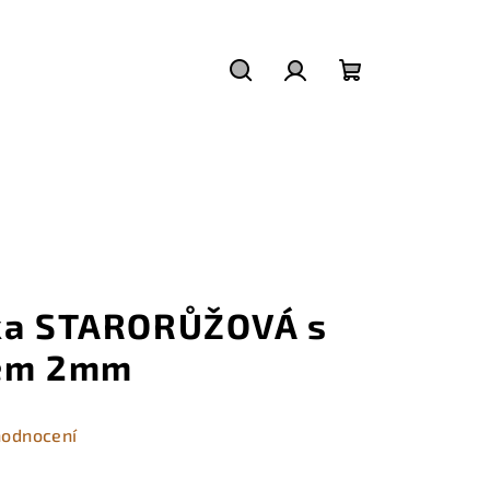
Hledat
Přihlášení
Nákupní
košík
tka STARORŮŽOVÁ s
kem 2mm
hodnocení