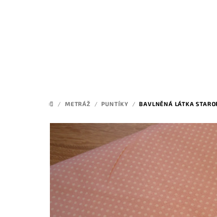
Přejít
na
obsah
/
METRÁŽ
/
PUNTÍKY
/
BAVLNĚNÁ LÁTKA STARO
DOMŮ